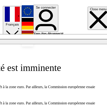
Se connecter
Close menu
English
Français
Deutsch
Vous êtes déconnecté.
Se connecter
Español
Lumières éteintes
ité est imminente
rêt à la zone euro. Par ailleurs, la Commission européenne essaie
rêt à la zone euro. Par ailleurs, la Commission européenne essaie