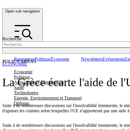
Open sub navigation
Recherche
Rapporteur
Politique
Économie
Newsletters
Evénements
Em
POLICY AREAS
ÉCONOMIE
Economie
Politique
La Grèce écarte l'aide de l
Agriculture et Alimentation
Santé
Technologies
Energie, Environnement et Transport
Défense
Suite à de nombreuses discussions sur l'insolvabilité imminente, le min
d'apaiser les craintes selon lesquelles l'UE n'apporterait pas une aide 
Suite à de nombreuses discussions sur l'insolvabilité imminente, le min