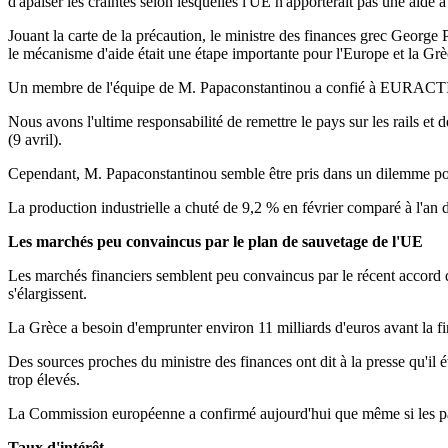
d'apaiser les craintes selon lesquelles l'UE n'apporterait pas une aide 
Jouant la carte de la précaution, le ministre des finances grec George P
le mécanisme d'aide était une étape importante pour l'Europe et la Grè
Un membre de l'équipe de M. Papaconstantinou a confié à EURACTIV que
Nous avons l'ultime responsabilité de remettre le pays sur les rails et 
(9 avril).
Cependant, M. Papaconstantinou semble être pris dans un dilemme pour
La production industrielle a chuté de 9,2 % en février comparé à l'an de
Les marchés peu convaincus par le plan de sauvetage de l'UE
Les marchés financiers semblent peu convaincus par le récent accord de 
s'élargissent.
La Grèce a besoin d'emprunter environ 11 milliards d'euros avant la fin
Des sources proches du ministre des finances ont dit à la presse qu'il é
trop élevés.
La Commission européenne a confirmé aujourd'hui que même si les pays de 
Taux d'intérêt