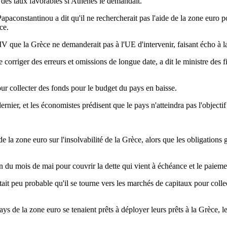
à des taux favorables si Athènes le demandait.
apaconstantinou a dit qu'il ne rechercherait pas l'aide de la zone euro po
ce.
 la Grèce ne demanderait pas à l'UE d'intervenir, faisant écho à la d
de corriger des erreurs et omissions de longue date, a dit le ministre de
 collecter des fonds pour le budget du pays en baisse.
rnier, et les économistes prédisent que le pays n'atteindra pas l'objectif 
la zone euro sur l'insolvabilité de la Grèce, alors que les obligations 
 du mois de mai pour couvrir la dette qui vient à échéance et le paiemen
tait peu probable qu'il se tourne vers les marchés de capitaux pour colle
la zone euro se tenaient prêts à déployer leurs prêts à la Grèce, les dét