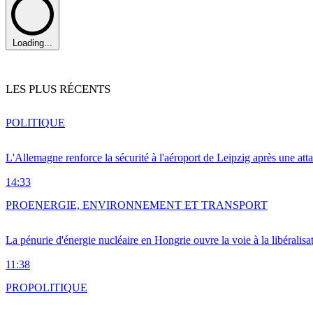
Loading...
LES PLUS RÉCENTS
POLITIQUE
L'Allemagne renforce la sécurité à l'aéroport de Leipzig après une at
14:33
PRO
ENERGIE, ENVIRONNEMENT ET TRANSPORT
La pénurie d'énergie nucléaire en Hongrie ouvre la voie à la libéralis
11:38
PRO
POLITIQUE