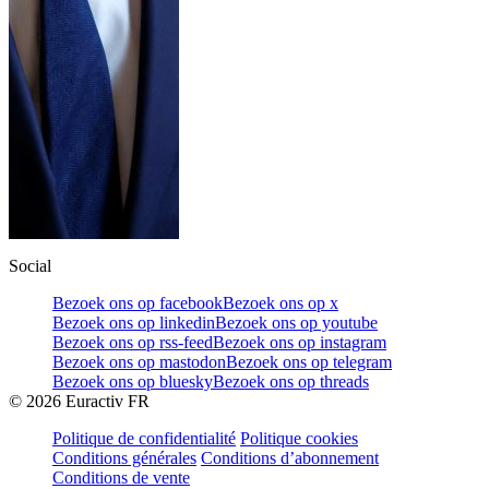
Social
Bezoek ons op facebook
Bezoek ons op x
Bezoek ons op linkedin
Bezoek ons op youtube
Bezoek ons op rss-feed
Bezoek ons op instagram
Bezoek ons op mastodon
Bezoek ons op telegram
Bezoek ons op bluesky
Bezoek ons op threads
©
2026
Euractiv FR
Politique de confidentialité
Politique cookies
Conditions générales
Conditions d’abonnement
Conditions de vente