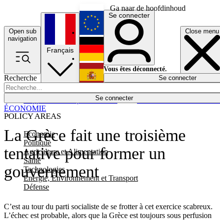
Ga naar de hoofdinhoud
Se connecter
Open sub
Close menu
English
navigation
Français
Deutsch
Vous êtes déconnecté.
Recherche
Se connecter
Español
Lumières éteintes
Se connecter
Rapporteur
Politique
Économie
Newsletters
Evénements
Em
ÉCONOMIE
POLICY AREAS
La Grèce fait une troisième
Economie
Politique
tentative pour former un
Agriculture et Alimentation
Santé
gouvernement
Technologies
Energie, Environnement et Transport
Défense
C’est au tour du parti socialiste de se frotter à cet exercice scabreux.
L’échec est probable, alors que la Grèce est toujours sous perfusion