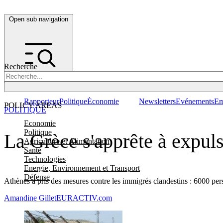
Open sub navigation
Recherche
Rapporteur
Politique
Économie
Newsletters
Evénements
Em
POLICY AREAS
POLITIQUE
Economie
Politique
La Grèce s'apprête à expul
Agriculture et Alimentation
Santé
Technologies
Energie, Environnement et Transport
Défense
Athènes a pris des mesures contre les immigrés clandestins : 6000 perso
Amandine Gillet
EURACTIV.com