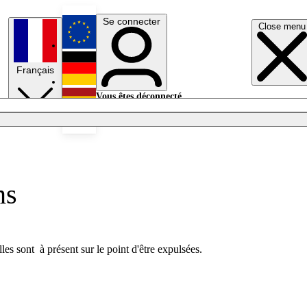
Se connecter
Close menu
English
Français
Deutsch
Vous êtes déconnecté.
Se connecter
Español
Lumières éteintes
ns
es sont à présent sur le point d'être expulsées.