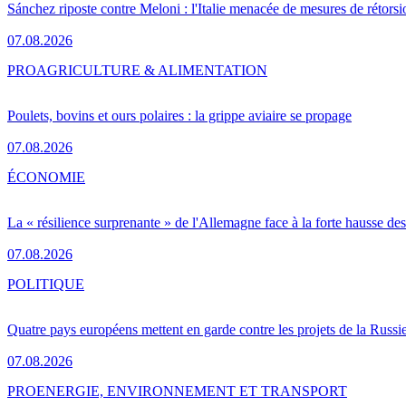
Sánchez riposte contre Meloni : l'Italie menacée de mesures de rétorsi
07.08.2026
PRO
AGRICULTURE & ALIMENTATION
Poulets, bovins et ours polaires : la grippe aviaire se propage
07.08.2026
ÉCONOMIE
La « résilience surprenante » de l'Allemagne face à la forte hausse de
07.08.2026
POLITIQUE
Quatre pays européens mettent en garde contre les projets de la Russi
07.08.2026
PRO
ENERGIE, ENVIRONNEMENT ET TRANSPORT