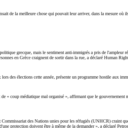
issait de la meilleure chose qui pouvait leur arriver, dans la mesure où i
e politique grecque, mais le sentiment anti-immigrés a pris de l'ampleu
rsonnes en Grèce craignent de sortir dans la rue, a déclaré Human Right
lors des élections cette année, présente un programme hostile aux immigr
de « coup médiatique mal organisé », affirmant que le gouvernement n'e
ut Commissariat des Nations unies pour les réfugiés (UNHCR) craint que
in d'une protection doivent être à même de la demander », a déclaré P