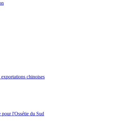
on
s exportations chinoises
e pour l'Ossétie du Sud