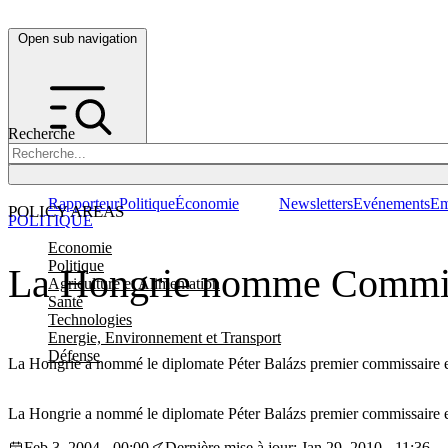
Open sub navigation
Recherche
Rapporteur
Politique
Économie
Newsletters
Evénements
Em
POLICY AREAS
POLITIQUE
Economie
Politique
La Hongrie nomme Commiss
Agriculture et Alimentation
Santé
Technologies
Energie, Environnement et Transport
Défense
La Hongrie a nommé le diplomate Péter Balázs premier commissaire 
La Hongrie a nommé le diplomate Péter Balázs premier commissaire 
Feb 3, 2004 - 00:00
Dernière mise à jour: Jan 29, 2010 - 11:36