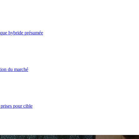
taque hybride présumée
ation du marché
prises pour cible