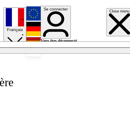
Se connecter
Close menu
English
Français
Deutsch
Vous êtes déconnecté.
Se connecter
Español
Lumières éteintes
ère