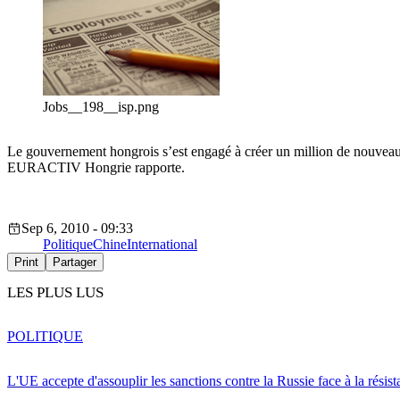
Jobs__198__isp.png
Le gouvernement hongrois s’est engagé à créer un million de nouveaux
EURACTIV Hongrie rapporte.
Sep 6, 2010 - 09:33
Politique
Chine
International
Print
Partager
LES PLUS LUS
POLITIQUE
L'UE accepte d'assouplir les sanctions contre la Russie face à la résis