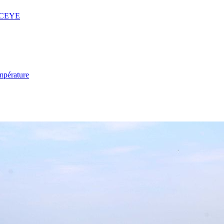
 ICEYE
mpérature