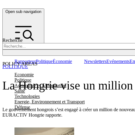
Open sub navigation
Recherche
Rapporteur
Politique
Économie
Newsletters
Evénements
Em
POLICY AREAS
POLITIQUE
Economie
Politique
La Hongrie vise un million
Agriculture et Alimentation
Santé
Technologies
Energie, Environnement et Transport
Défense
Le gouvernement hongrois s’est engagé à créer un million de nouveaux
EURACTIV Hongrie rapporte.