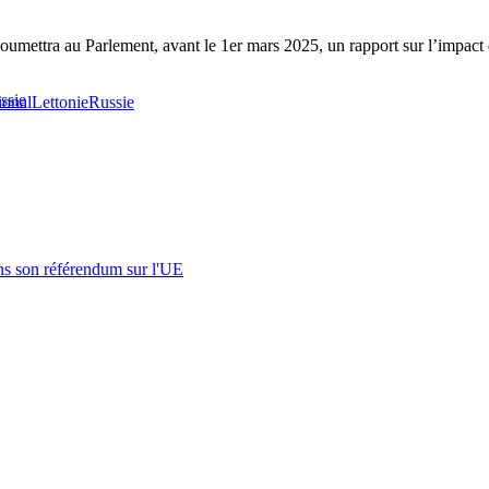
.
soumettra au Parlement, avant le 1er mars 2025, un rapport sur l’impact d
ssie
ional
Lettonie
Russie
s son référendum sur l'UE