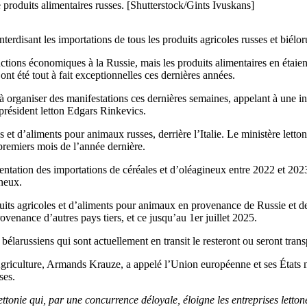
 produits alimentaires russes. [Shutterstock/Gints Ivuskans]
interdisant les importations de tous les produits agricoles russes et bié
ctions économiques à la Russie, mais les produits alimentaires en étaien
ont été tout à fait exceptionnelles ces dernières années.
 à organiser des manifestations ces dernières semaines, appelant à une i
 président letton Edgars Rinkevics.
et d’aliments pour animaux russes, derrière l’Italie. Le ministère letton
premiers mois de l’année dernière.
ation des importations de céréales et d’oléagineux entre 2022 et 2023,
ineux.
uits agricoles et d’aliments pour animaux en provenance de Russie et de 
venance d’autres pays tiers, et ce jusqu’au 1er juillet 2025.
t bélarussiens qui sont actuellement en transit le resteront ou seront tr
 l’Agriculture, Armands Krauze, a appelé l’Union européenne et ses Éta
ses.
tonie qui, par une concurrence déloyale, éloigne les entreprises lettones