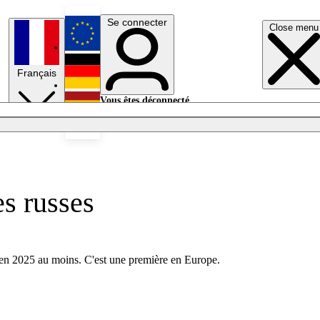
Se connecter
Close menu
English
Français
Deutsch
Vous êtes déconnecté.
Se connecter
Español
Lumières éteintes
es russes
qu’en 2025 au moins. C'est une première en Europe.