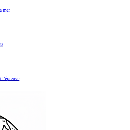
la mer
ts
à l’épreuve