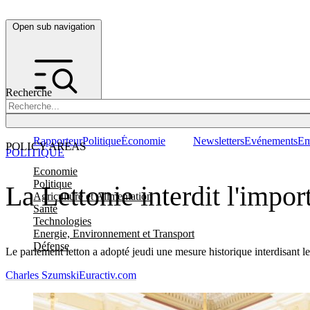
Open sub navigation
Recherche
Rapporteur
Politique
Économie
Newsletters
Evénements
Em
POLICY AREAS
POLITIQUE
Economie
Politique
La Lettonie interdit l'impor
Agriculture et Alimentation
Santé
Technologies
Energie, Environnement et Transport
Défense
Le parlement letton a adopté jeudi une mesure historique interdisant l
Charles Szumski
Euractiv.com