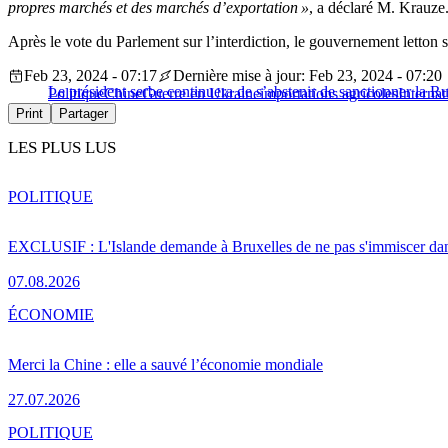
propres marchés et des marchés d’exportation »
, a déclaré M. Krauze
Après le vote du Parlement sur l’interdiction, le gouvernement letton 
Feb 23, 2024 - 07:17
Dernière mise à jour: Feb 23, 2024 - 07:20
Le président serbe continuera de s’abstenir de sanctionner la Ru
Politique
Chine
Guerre en Ukraine
importations agricoles
Internat
Print
Partager
LES PLUS LUS
POLITIQUE
EXCLUSIF : L'Islande demande à Bruxelles de ne pas s'immiscer dan
07.08.2026
ÉCONOMIE
Merci la Chine : elle a sauvé l’économie mondiale
27.07.2026
POLITIQUE