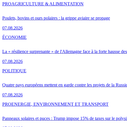
PRO
AGRICULTURE & ALIMENTATION
Poulets, bovins et ours polaires : la grippe aviaire se propage
07.08.2026
ÉCONOMIE
La « résilience surprenante » de l'Allemagne face à la forte hausse de
07.08.2026
POLITIQUE
Quatre pays européens mettent en garde contre les projets de la Russi
07.08.2026
PRO
ENERGIE, ENVIRONNEMENT ET TRANSPORT
Panneaux solaires et puces : Trump impose 15% de taxes sur le polysi