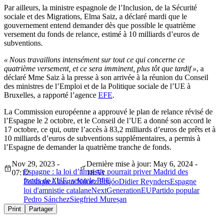
Par ailleurs, la ministre espagnole de l’Inclusion, de la Sécurité
sociale et des Migrations, Elma Saiz, a déclaré mardi que le
gouvernement entend demander dès que possible le quatrième
versement du fonds de relance, estimé à 10 milliards d’euros de
subventions.
« Nous travaillons intensément sur tout ce qui concerne ce
quatrième versement, et ce sera imminent, plus tôt que tardif »
, a
déclaré Mme Saiz à la presse à son arrivée à la réunion du Conseil
des ministres de l’Emploi et de la Politique sociale de l’UE à
Bruxelles, a rapporté l’agence
EFE
.
La Commission européenne a approuvé le plan de relance révisé de
l’Espagne le 2 octobre, et le Conseil de l’UE a donné son accord le
17 octobre, ce qui, outre l’accès à 83,2 milliards d’euros de prêts et à
10 milliards d’euros de subventions supplémentaires, a permis à
l’Espagne de demander la quatrième tranche de fonds.
Nov 29, 2023 -
Dernière mise à jour: May 6, 2024 -
Espagne : la loi d’amnistie pourrait priver Madrid des
07:12
18:53
fonds de l’UE, selon le PPE
Politique
Alberto Núñez Feijóo
Didier Reynders
Espagne
loi d'amnistie catalane
NextGenerationEU
Partido popular
Pedro Sánchez
Siegfried Mureșan
Print
Partager