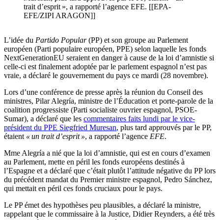
trait d’esprit », a rapporté l’agence EFE. [[EPA-
EFE/ZIPI ARAGON]]
L’idée du
Partido Popular
(PP) et son groupe au Parlement
européen (Parti populaire européen, PPE) selon laquelle les fonds
NextGenerationEU seraient en danger à cause de la loi d’amnistie si
celle-ci est finalement adoptée par le parlement espagnol n’est pas
vraie, a déclaré le gouvernement du pays ce mardi (28 novembre).
Lors d’une conférence de presse après la réunion du Conseil des
ministres, Pilar Alegría, ministre de l’Éducation et porte-parole de la
coalition progressiste (Parti socialiste ouvrier espagnol, PSOE-
Sumar), a déclaré que les
commentaires faits lundi par le vice-
président du PPE Siegfried Muresan
, plus tard approuvés par le PP,
étaient
« un trait d’esprit »
, a rapporté l’agence
EFE
.
Mme Alegría a nié que la loi d’amnistie, qui est en cours d’examen
au Parlement, mette en péril les fonds européens destinés à
l’Espagne et a déclaré que c’était plutôt l’attitude négative du PP lors
du précédent mandat du Premier ministre espagnol, Pedro Sánchez,
qui mettait en péril ces fonds cruciaux pour le pays.
Le PP émet des hypothèses peu plausibles, a déclaré la ministre,
rappelant que le commissaire à la Justice, Didier Reynders, a été très