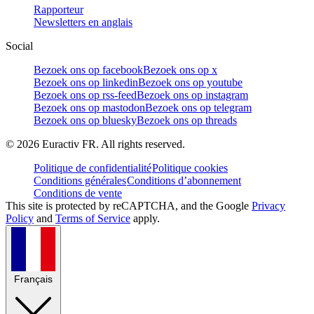
Rapporteur
Newsletters en anglais
Social
Bezoek ons op facebook
Bezoek ons op x
Bezoek ons op linkedin
Bezoek ons op youtube
Bezoek ons op rss-feed
Bezoek ons op instagram
Bezoek ons op mastodon
Bezoek ons op telegram
Bezoek ons op bluesky
Bezoek ons op threads
©
2026
Euractiv FR. All rights reserved.
Politique de confidentialité
Politique cookies
Conditions générales
Conditions d’abonnement
Conditions de vente
This site is protected by reCAPTCHA, and the Google
Privacy
Policy
and
Terms of Service
apply.
Français