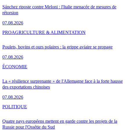
Sánchez riposte contre Meloni : l'Italie menacée de mesures de
rétorsion
07.08.2026
PRO
AGRICULTURE & ALIMENTATION
Poulets, bovins et ours polaires : la grippe aviaire se propage
07.08.2026
ÉCONOMIE
La « résilience surprenante » de l'Allemagne face à la forte hausse
des exportations chinoises
07.08.2026
POLITIQUE
Quatre pays européens mettent en garde contre les projets de la
Russie pour l'Ossétie du Sud