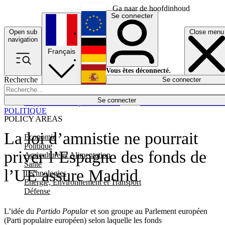
Ga naar de hoofdinhoud
Se connecter
Open sub
Close menu
English
navigation
Français
Deutsch
Vous êtes déconnecté.
Recherche
Se connecter
Español
Lumières éteintes
Se connecter
Rapporteur
Politique
Économie
Newsletters
Evénements
Em
POLITIQUE
POLICY AREAS
La loi d’amnistie ne pourrait
Economie
Politique
priver l’Espagne des fonds de
Agriculture et Alimentation
Santé
l’UE assure Madrid
Technologies
Energie, Environnement et Transport
Défense
L’idée du
Partido Popular
et son groupe au Parlement européen
(Parti populaire européen) selon laquelle les fonds