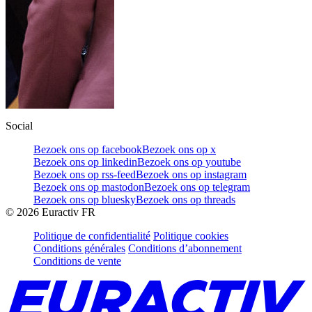
Social
Bezoek ons op facebook
Bezoek ons op x
Bezoek ons op linkedin
Bezoek ons op youtube
Bezoek ons op rss-feed
Bezoek ons op instagram
Bezoek ons op mastodon
Bezoek ons op telegram
Bezoek ons op bluesky
Bezoek ons op threads
©
2026
Euractiv FR
Politique de confidentialité
Politique cookies
Conditions générales
Conditions d’abonnement
Conditions de vente