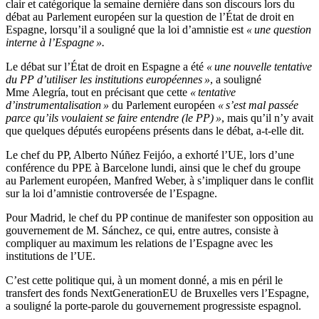
clair et catégorique la semaine dernière dans son discours lors du
débat au Parlement européen sur la question de l’État de droit en
Espagne, lorsqu’il a souligné que la loi d’amnistie est
« une question
interne à l’Espagne ».
Le débat sur l’État de droit en Espagne a été
« une nouvelle tentative
du PP d’utiliser les institutions européennes »
, a souligné
Mme Alegría, tout en précisant que cette
« tentative
d’instrumentalisation »
du Parlement européen
« s’est mal passée
parce qu’ils voulaient se faire entendre (le PP) »
, mais qu’il n’y avait
que quelques députés européens présents dans le débat, a-t-elle dit.
Le chef du PP, Alberto Núñez Feijóo, a exhorté l’UE, lors d’une
conférence du PPE à Barcelone lundi, ainsi que le chef du groupe
au Parlement européen, Manfred Weber, à s’impliquer dans le conflit
sur la loi d’amnistie controversée de l’Espagne.
Pour Madrid, le chef du PP continue de manifester son opposition au
gouvernement de M. Sánchez, ce qui, entre autres, consiste à
compliquer au maximum les relations de l’Espagne avec les
institutions de l’UE.
C’est cette politique qui, à un moment donné, a mis en péril le
transfert des fonds NextGenerationEU de Bruxelles vers l’Espagne,
a souligné la porte-parole du gouvernement progressiste espagnol.