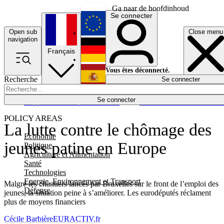
Ga naar de hoofdinhoud
Se connecter
Open sub
Close menu
English
navigation
Français
Deutsch
Vous êtes déconnecté.
Recherche
Se connecter
Español
Lumières éteintes
Se connecter
Rapporteur
Politique
Économie
Newsletters
Evénements
Em
POLICY AREAS
La lutte contre le chômage des
Economie
jeunes patine en Europe
Politique
Agriculture et Alimentation
Santé
Technologies
Energie, Environnement et Transport
Malgré les chantiers lancés par Bruxelles sur le front de l’emploi des
Défense
jeunes, la situation peine à s’améliorer. Les eurodéputés réclament
plus de moyens financiers
Cécile Barbière
EURACTIV.fr