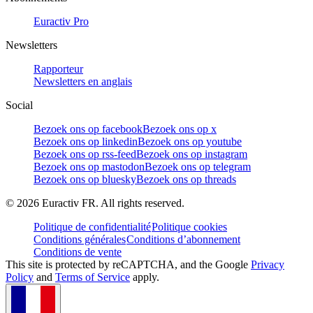
Euractiv Pro
Newsletters
Rapporteur
Newsletters en anglais
Social
Bezoek ons op facebook
Bezoek ons op x
Bezoek ons op linkedin
Bezoek ons op youtube
Bezoek ons op rss-feed
Bezoek ons op instagram
Bezoek ons op mastodon
Bezoek ons op telegram
Bezoek ons op bluesky
Bezoek ons op threads
©
2026
Euractiv FR. All rights reserved.
Politique de confidentialité
Politique cookies
Conditions générales
Conditions d’abonnement
Conditions de vente
This site is protected by reCAPTCHA, and the Google
Privacy
Policy
and
Terms of Service
apply.