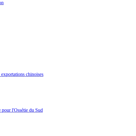
on
s exportations chinoises
e pour l'Ossétie du Sud