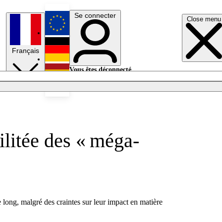
Se connecter
Close menu
English
Français
Deutsch
Vous êtes déconnecté.
Se connecter
Español
Lumières éteintes
ilitée des « méga-
long, malgré des craintes sur leur impact en matière