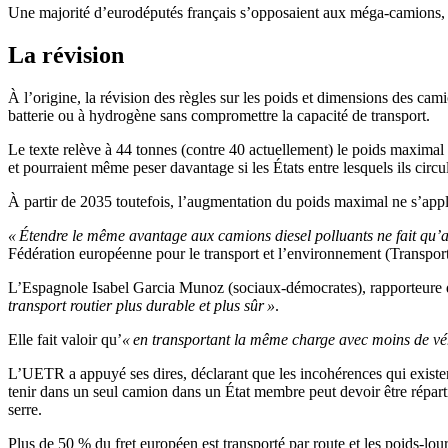
Une majorité d’eurodéputés français s’opposaient aux méga-camions, 
La révision
À l’origine, la révision des règles sur les poids et dimensions des ca
batterie ou à hydrogène sans compromettre la capacité de transport.
Le texte relève à 44 tonnes (contre 40 actuellement) le poids maximal 
et pourraient même peser davantage si les États entre lesquels ils circu
À partir de 2035 toutefois, l’augmentation du poids maximal ne s’app
« Étendre le même avantage aux camions diesel polluants ne fait qu’a
Fédération européenne pour le transport et l’environnement (Transpo
L’Espagnole Isabel Garcia Munoz (sociaux-démocrates), rapporteure 
transport routier plus durable et plus sûr »
.
Elle fait valoir qu’
« en transportant la même charge avec moins de véh
L’UETR a appuyé ses dires, déclarant que les incohérences qui existent
tenir dans un seul camion dans un État membre peut devoir être répart
serre.
Plus de 50 % du fret européen est transporté par route et les poids-lou