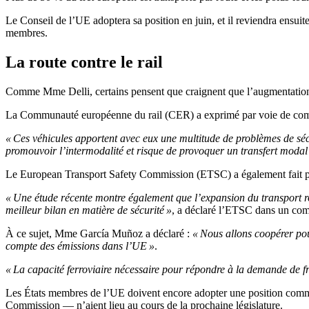
Le Conseil de l’UE adoptera sa position en juin, et il reviendra ensuit
membres.
La route contre le rail
Comme Mme Delli, certains pensent que craignent que l’augmentation de
La Communauté européenne du rail (CER) a exprimé par voie de commu
« Ces véhicules apportent avec eux une multitude de problèmes de sécuri
promouvoir l’intermodalité et risque de provoquer un transfert modal 
Le European Transport Safety Commission (ETSC) a également fait part
« Une étude récente montre également que l’expansion du transport rout
meilleur bilan en matière de sécurité »
, a déclaré l’ETSC dans un co
À ce sujet, Mme García Muñoz a déclaré :
« Nous allons coopérer pou
compte des émissions dans l’UE »
.
« La capacité ferroviaire nécessaire pour répondre à la demande de fret
Les États membres de l’UE doivent encore adopter une position commune 
Commission — n’aient lieu au cours de la prochaine législature.