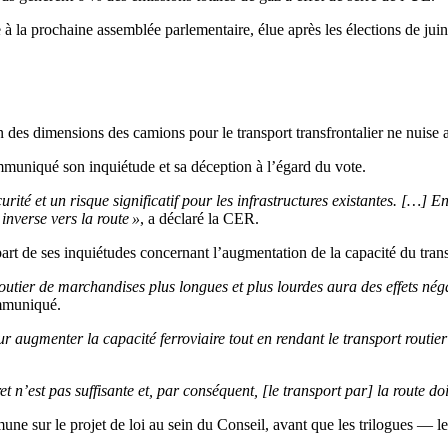
e à la prochaine assemblée parlementaire, élue après les élections de juin
s dimensions des camions pour le transport transfrontalier ne nuise au
niqué son inquiétude et sa déception à l’égard du vote.
té et un risque significatif pour les infrastructures existantes. […] En
inverse vers la route »
, a déclaré la CER.
 de ses inquiétudes concernant l’augmentation de la capacité du transp
ier de marchandises plus longues et plus lourdes aura des effets négatif
mmuniqué.
r augmenter la capacité ferroviaire tout en rendant le transport rout
 n’est pas suffisante et, par conséquent, [le transport par] la route do
sur le projet de loi au sein du Conseil, avant que les trilogues — les n