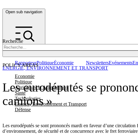
Open sub navigation
Recherche
Rapporteur
Politique
Économie
Newsletters
Evénements
Em
POLICY AREAS
ENERGIE, ENVIRONNEMENT ET TRANSPORT
Economie
Politique
Les eurodéputés se prononce
Agriculture et Alimentation
Santé
camions »
Technologies
Energie, Environnement et Transport
Défense
Les eurodéputés se sont prononcés mardi en faveur d’une circulation f
d’environnement, de sécurité et de concurrence avec le fret ferroviaire