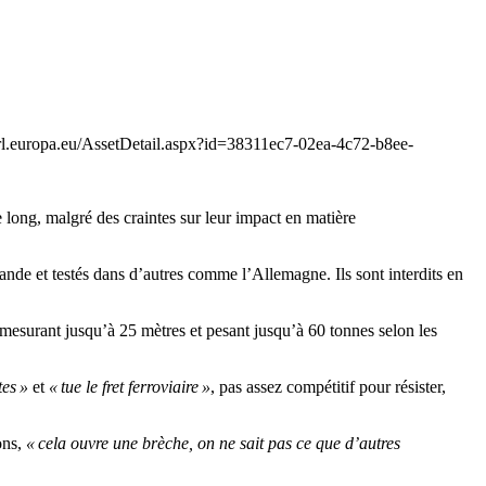
parl.europa.eu/AssetDetail.aspx?id=38311ec7-02ea-4c72-b8ee-
long, malgré des craintes sur leur impact en matière
nde et testés dans d’autres comme l’Allemagne. Ils sont interdits en
s mesurant jusqu’à 25 mètres et pesant jusqu’à 60 tonnes selon les
tes »
et
« tue le fret ferroviaire »
, pas assez compétitif pour résister,
ons,
« cela ouvre une brèche, on ne sait pas ce que d’autres