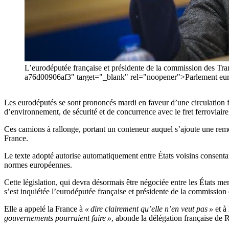
L’eurodéputée française et présidente de la commission des Tr
a76d00906af3" target="_blank" rel="noopener">Parlement eu
Les eurodéputés se sont prononcés mardi en faveur d’une circulation f
d’environnement, de sécurité et de concurrence avec le fret ferroviaire
Ces camions à rallonge, portant un conteneur auquel s’ajoute une remo
France.
Le texte adopté autorise automatiquement entre États voisins consentant
normes européennes.
Cette législation, qui devra désormais être négociée entre les États m
s’est inquiétée l’eurodéputée française et présidente de la commissio
Elle a appelé la France à
« dire clairement qu’elle n’en veut pas »
et à
gouvernements pourraient faire »
, abonde la délégation française de 