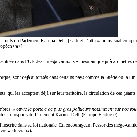
ansports du Parlement Karima Delli. [<a href="http://audiovisual.euro
ropéen</a>]
acilitée dans l’UE des « méga-camions » mesurant jusqu’à 25 mètres de 
.
rque, sont déjà autorisés dans certains pays comme la Suède ou la Finla
s, qui les acceptent déjà sur leur territoire, la circulation de ces géant
embres,
« ouvre la porte à de plus gros pollueurs notamment sur nos rou
n des Transports du Parlement Karima Delli (Europe Ecologie).
 l’inscrire dans sa loi nationale. En encourageant l’essor des méga-cami
Renew (libéraux).