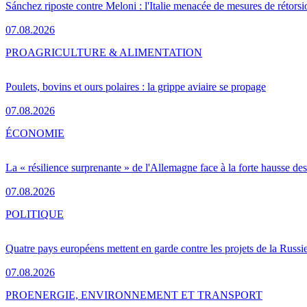
Sánchez riposte contre Meloni : l'Italie menacée de mesures de rétorsi
07.08.2026
PRO
AGRICULTURE & ALIMENTATION
Poulets, bovins et ours polaires : la grippe aviaire se propage
07.08.2026
ÉCONOMIE
La « résilience surprenante » de l'Allemagne face à la forte hausse de
07.08.2026
POLITIQUE
Quatre pays européens mettent en garde contre les projets de la Russi
07.08.2026
PRO
ENERGIE, ENVIRONNEMENT ET TRANSPORT