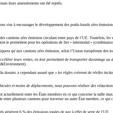
mais leurs amendements ont été rejetés.
mions vise à encourager le développement des poids-lourds zéro émission,
des camions zéro émission circulant entre pays de l’UE. Toutefois, les 
lent le permettent pour les opérations de fret « intermodal » (combinaison
liquera qu’aux camions zéro émission, selon l’Union européenne des tr
ccélérer leurs ventes, en leur permettant de transporter davantage au 
rt&Environment).
du dossier, a cependant assuré que
« les règles créeront de réelles incit
icules et moins de déplacements, nous pouvons réaliser des réductions 
 actuellement entre les États membres en ce qui concerne la taille maxi
ie entre plusieurs camions pour traverser un autre État membre, ce qui c
rds génèrent 6 % des émissions totales de gaz à effet de serre de l’UE.