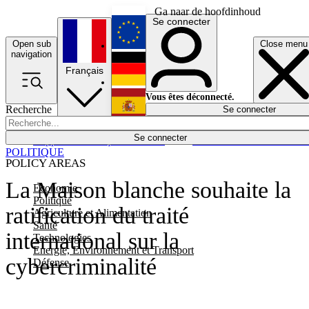
Ga naar de hoofdinhoud
Se connecter
Open sub
Close menu
English
navigation
Français
Deutsch
Vous êtes déconnecté.
Recherche
Se connecter
Español
Lumières éteintes
Se connecter
Rapporteur
Politique
Économie
Newsletters
Evénements
Em
POLITIQUE
POLICY AREAS
La Maison blanche souhaite la
Economie
Politique
ratification du traité
Agriculture et Alimentation
Santé
international sur la
Technologies
Energie, Environnement et Transport
cybercriminalité
Défense