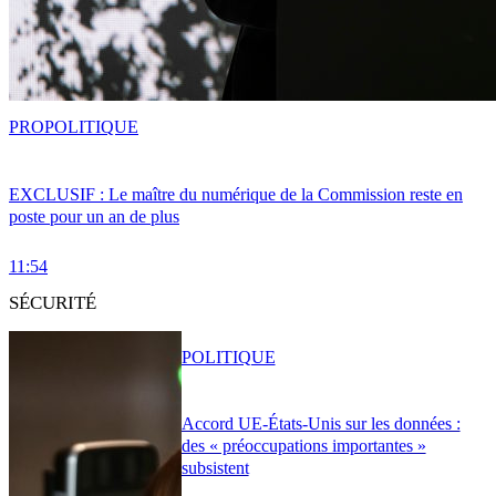
PRO
POLITIQUE
EXCLUSIF : Le maître du numérique de la Commission reste en
poste pour un an de plus
11:54
SÉCURITÉ
POLITIQUE
Accord UE-États-Unis sur les données :
des « préoccupations importantes »
subsistent