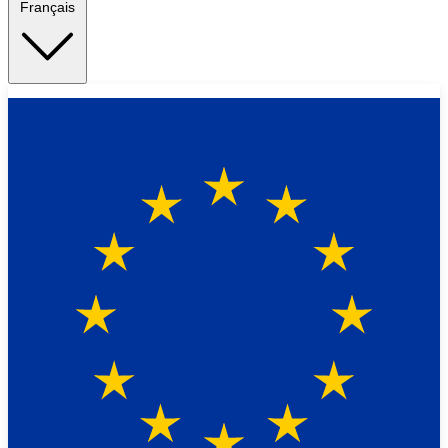
Français