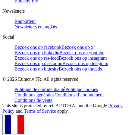
Euractiv Pro
Newsletters
Rapporteur
Newsletters en anglais
Social
Bezoek ons op facebook
Bezoek ons op x
Bezoek ons op linkedin
Bezoek ons op youtube
Bezoek ons op rss-feed
Bezoek ons op instagram
Bezoek ons op mastodon
Bezoek ons op telegram
Bezoek ons op bluesky
Bezoek ons op threads
©
2026
Euractiv FR. All rights reserved.
Politique de confidentialité
Politique cookies
Conditions générales
Conditions d’abonnement
Conditions de vente
This site is protected by reCAPTCHA, and the Google
Privacy
Policy
and
Terms of Service
apply.