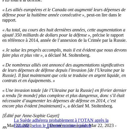
« Les alliés européens et le Canada ont augmenté leurs dépenses de
défense pour la huitième année consécutive »,
peut-on lire dans le
rapport.
« Au total, au cours des huit dernières années, cette augmentation a
ajouté 350 milliards de dollars pour la défense »,
précise le rapport
en référence à 2014, année de l’annexion de la Crimée par la Russie.
« Je salue les progrès accomplis, mais il est évident que nous devons
faire plus et plus vite »,
a déclaré M. Stoltenberg.
« De nombreux alliés ont annoncé des augmentations significatives
de leurs dépenses de défense depuis l’invasion [de l’Ukraine par la
Russie]. Il faut maintenant que cela se traduise en argent liquide, en
contrats et en équipements. »
« Une invasion totale [de l’Ukraine par la Russie] en février dernier
a rendu [le monde] plus complexe et plus dangereux, donc s’il était
nécessaire d’augmenter les dépenses de défense en 2014, c’est
encore plus évident [maintenant] »,
a déclaré M. Stoltenberg.
[Édité par Anne-Sophie Gayet]
La Suède adhérera probablement à l’OTAN après la
Mar 22, 2023 -
Finlande, selon le Premier ministre suédois
Dernière mise à jour: Mar 22, 2023 -