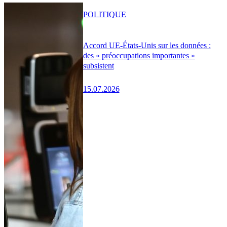
POLITIQUE
Accord UE-États-Unis sur les données :
des « préoccupations importantes »
subsistent
15.07.2026