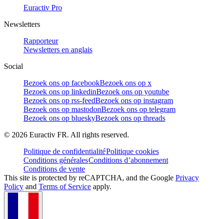
Euractiv Pro
Newsletters
Rapporteur
Newsletters en anglais
Social
Bezoek ons op facebook
Bezoek ons op x
Bezoek ons op linkedin
Bezoek ons op youtube
Bezoek ons op rss-feed
Bezoek ons op instagram
Bezoek ons op mastodon
Bezoek ons op telegram
Bezoek ons op bluesky
Bezoek ons op threads
©
2026
Euractiv FR. All rights reserved.
Politique de confidentialité
Politique cookies
Conditions générales
Conditions d’abonnement
Conditions de vente
This site is protected by reCAPTCHA, and the Google
Privacy
Policy
and
Terms of Service
apply.