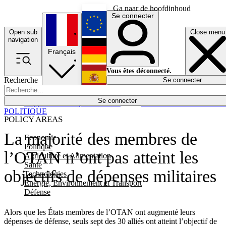
Ga naar de hoofdinhoud
Se connecter
Open sub
Close menu
English
navigation
Français
Deutsch
Vous êtes déconnecté.
Recherche
Se connecter
Español
Lumières éteintes
Se connecter
Rapporteur
Politique
Économie
Newsletters
Evénements
Em
POLITIQUE
POLICY AREAS
La majorité des membres de
Economie
Politique
l’OTAN n’ont pas atteint les
Agriculture et Alimentation
Santé
objectifs de dépenses militaires
Technologies
Energie, Environnement et Transport
Défense
Alors que les États membres de l’OTAN ont augmenté leurs
dépenses de défense, seuls sept des 30 alliés ont atteint l’objectif de