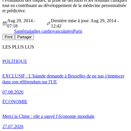
l’évaluation des risques, la prise de décision et les résultats cliniques
tout en contribuant au développement de la médecine personnalisée
et prédictive.
Aug 29, 2014 -
Dernière mise à jour: Aug 29, 2014 -
07:18
12:42
Santé
maladies cardiovasculaires
Paris
Print
Partager
LES PLUS LUS
POLITIQUE
EXCLUSIF : L'Islande demande à Bruxelles de ne pas s'immiscer
dans son référendum sur l'UE
07.08.2026
ÉCONOMIE
Merci la Chine : elle a sauvé l’économie mondiale
27.07.2026