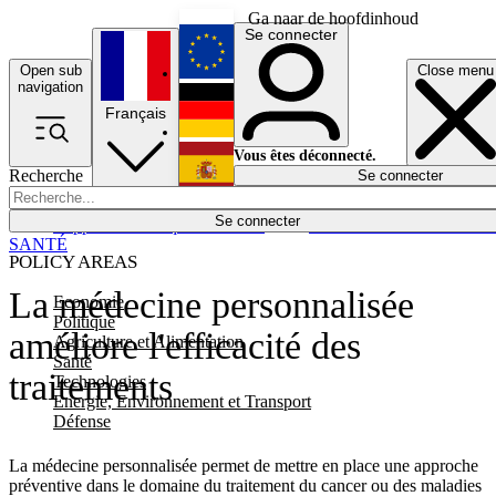
Ga naar de hoofdinhoud
Se connecter
Open sub
Close menu
English
navigation
Français
Deutsch
Vous êtes déconnecté.
Recherche
Se connecter
Español
Lumières éteintes
Se connecter
Rapporteur
Politique
Économie
Newsletters
Evénements
Em
SANTÉ
POLICY AREAS
La médecine personnalisée
Economie
Politique
améliore l'efficacité des
Agriculture et Alimentation
Santé
traitements
Technologies
Energie, Environnement et Transport
Défense
La médecine personnalisée permet de mettre en place une approche
préventive dans le domaine du traitement du cancer ou des maladies