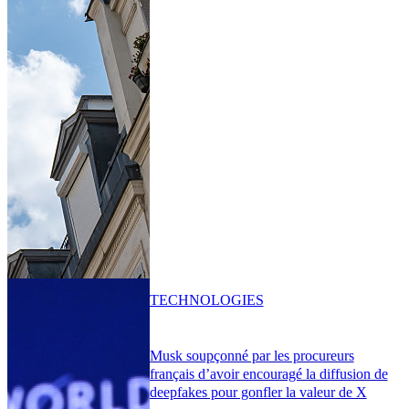
TECHNOLOGIES
Musk soupçonné par les procureurs
français d’avoir encouragé la diffusion de
deepfakes pour gonfler la valeur de X