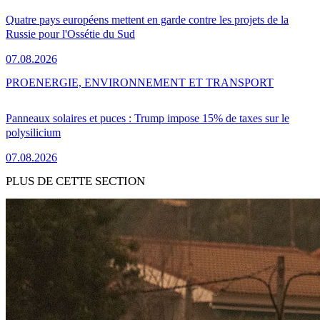
Quatre pays européens mettent en garde contre les projets de la
Russie pour l'Ossétie du Sud
07.08.2026
PRO
ENERGIE, ENVIRONNEMENT ET TRANSPORT
Panneaux solaires et puces : Trump impose 15% de taxes sur le
polysilicium
07.08.2026
PLUS DE CETTE SECTION