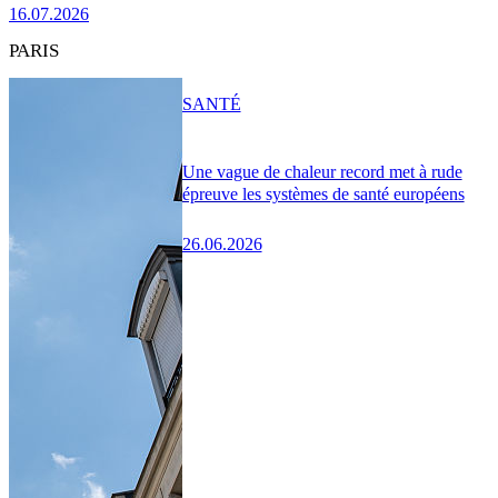
16.07.2026
PARIS
SANTÉ
Une vague de chaleur record met à rude
épreuve les systèmes de santé européens
26.06.2026