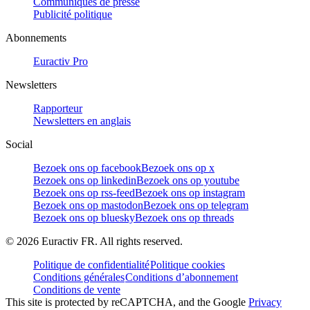
Communiqués de presse
Publicité politique
Abonnements
Euractiv Pro
Newsletters
Rapporteur
Newsletters en anglais
Social
Bezoek ons op facebook
Bezoek ons op x
Bezoek ons op linkedin
Bezoek ons op youtube
Bezoek ons op rss-feed
Bezoek ons op instagram
Bezoek ons op mastodon
Bezoek ons op telegram
Bezoek ons op bluesky
Bezoek ons op threads
©
2026
Euractiv FR. All rights reserved.
Politique de confidentialité
Politique cookies
Conditions générales
Conditions d’abonnement
Conditions de vente
This site is protected by reCAPTCHA, and the Google
Privacy