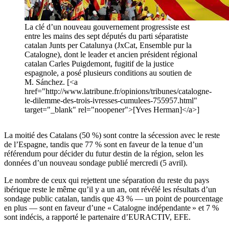
La clé d’un nouveau gouvernement progressiste est
entre les mains des sept députés du parti séparatiste
catalan Junts per Catalunya (JxCat, Ensemble pur la
Catalogne), dont le leader et ancien président régional
catalan Carles Puigdemont, fugitif de la justice
espagnole, a posé plusieurs conditions au soutien de
M. Sánchez. [<a
href="http://www.latribune.fr/opinions/tribunes/catalogne-
le-dilemme-des-trois-ivresses-cumulees-755957.html"
target="_blank" rel="noopener">[Yves Herman]</a>]
La moitié des Catalans (50 %) sont contre la sécession avec le reste
de l’Espagne, tandis que 77 % sont en faveur de la tenue d’un
référendum pour décider du futur destin de la région, selon les
données d’un nouveau sondage publié mercredi (5 avril).
Le nombre de ceux qui rejettent une séparation du reste du pays
ibérique reste le même qu’il y a un an, ont révélé les résultats d’un
sondage public catalan, tandis que 43 % — un point de pourcentage
en plus — sont en faveur d’une « Catalogne indépendante » et 7 %
sont indécis, a rapporté le partenaire d’EURACTIV, EFE.