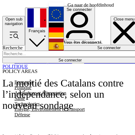
Ga naar de hoofdinhoud
Se connecter
Open sub
Close menu
English
navigation
Français
Deutsch
Vous êtes déconnecté.
Recherche
Se connecter
Español
Lumières éteintes
Se connecter
Rapporteur
Politique
Économie
Newsletters
Evénements
Em
POLITIQUE
POLICY AREAS
La moitié des Catalans contre
Economie
Politique
l’indépendance, selon un
Agriculture et Alimentation
Santé
nouveau sondage
Technologies
Energie, Environnement et Transport
Défense