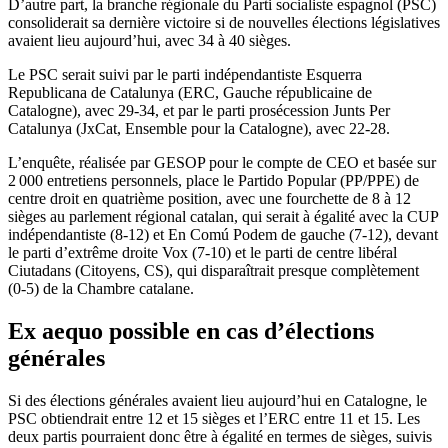
D’autre part, la branche régionale du Parti socialiste espagnol (PSC)
consoliderait sa dernière victoire si de nouvelles élections législatives
avaient lieu aujourd’hui, avec 34 à 40 sièges.
Le PSC serait suivi par le parti indépendantiste Esquerra
Republicana de Catalunya (ERC, Gauche républicaine de
Catalogne), avec 29-34, et par le parti prosécession Junts Per
Catalunya (JxCat, Ensemble pour la Catalogne), avec 22-28.
L’enquête, réalisée par GESOP pour le compte de CEO et basée sur
2 000 entretiens personnels, place le Partido Popular (PP/PPE) de
centre droit en quatrième position, avec une fourchette de 8 à 12
sièges au parlement régional catalan, qui serait à égalité avec la CUP
indépendantiste (8-12) et En Comú Podem de gauche (7-12), devant
le parti d’extrême droite Vox (7-10) et le parti de centre libéral
Ciutadans (Citoyens, CS), qui disparaîtrait presque complètement
(0-5) de la Chambre catalane.
Ex aequo possible en cas d’élections
générales
Si des élections générales avaient lieu aujourd’hui en Catalogne, le
PSC obtiendrait entre 12 et 15 sièges et l’ERC entre 11 et 15. Les
deux partis pourraient donc être à égalité en termes de sièges, suivis