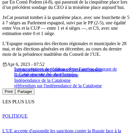
par En Comú Podem (4-8), qui passerait de la cinquième place lors
d’un précédent sondage du CEO à la troisième place aujourd’hui.
JxCat pourrait tomber à la quatrième place, avec une fourchette de 5
à 7 sièges au Parlement espagnol, suivi par le PP (2-5), une égalité
entre Vox et la CUP — entre 1 et 4 sièges —, et CS, avec une
estimation entre 0 et 1 siège.
L’Espagne organisera des élections régionales et municipales le 28
mai, et des élections générales en décembre, au cours du dernier
mois de la présidence madrilène du Conseil de l’UE.
Apr 6, 2023 - 07:52
Les accusations de sédition contre l’ancien dirigeant de
Politique
Barcelone
Catalogne
Élections
Espagne
la Catalogne ont été abandonnées
Gauche républicaine de Catalogne
Indépendance de la Catalogne
référendum sur l'indépendance de la Catalogne
Print
Partager
LES PLUS LUS
POLITIQUE
L'UE accepte d'assouplir les sanctions contre la Russie face à la