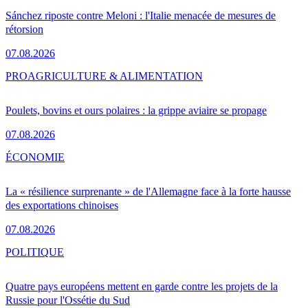
Sánchez riposte contre Meloni : l'Italie menacée de mesures de
rétorsion
07.08.2026
PRO
AGRICULTURE & ALIMENTATION
Poulets, bovins et ours polaires : la grippe aviaire se propage
07.08.2026
ÉCONOMIE
La « résilience surprenante » de l'Allemagne face à la forte hausse
des exportations chinoises
07.08.2026
POLITIQUE
Quatre pays européens mettent en garde contre les projets de la
Russie pour l'Ossétie du Sud