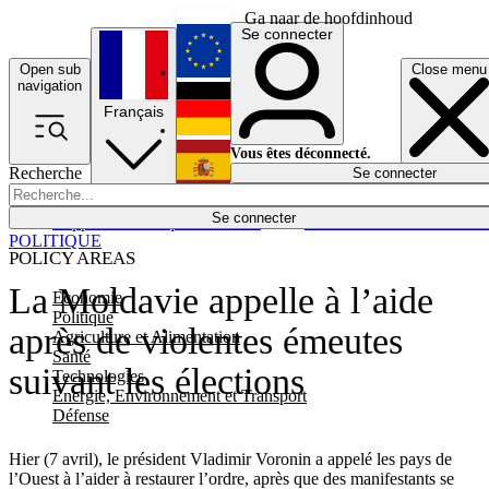
Ga naar de hoofdinhoud
Se connecter
Open sub
Close menu
English
navigation
Français
Deutsch
Vous êtes déconnecté.
Recherche
Se connecter
Español
Lumières éteintes
Se connecter
Rapporteur
Politique
Économie
Newsletters
Evénements
Em
POLITIQUE
POLICY AREAS
La Moldavie appelle à l’aide
Economie
Politique
après de violentes émeutes
Agriculture et Alimentation
Santé
suivant les élections
Technologies
Energie, Environnement et Transport
Défense
Hier (7 avril), le président Vladimir Voronin a appelé les pays de
l’Ouest à l’aider à restaurer l’ordre, après que des manifestants se