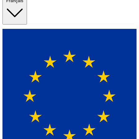
Français