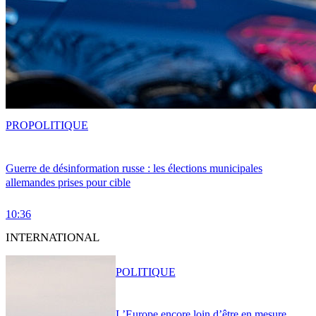
PRO
POLITIQUE
Guerre de désinformation russe : les élections municipales
allemandes prises pour cible
10:36
INTERNATIONAL
POLITIQUE
L’Europe encore loin d’être en mesure