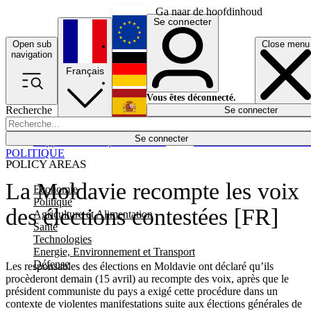
Ga naar de hoofdinhoud
Se connecter
Open sub
Close menu
English
navigation
Français
Deutsch
Vous êtes déconnecté.
Recherche
Se connecter
Español
Lumières éteintes
Se connecter
Rapporteur
Politique
Économie
Newsletters
Evénements
Em
POLITIQUE
POLICY AREAS
La Moldavie recompte les voix
Economie
Politique
des élections contestées [FR]
Agriculture et Alimentation
Santé
Technologies
Energie, Environnement et Transport
Défense
Les responsables des élections en Moldavie ont déclaré qu’ils
procèderont demain (15 avril) au recompte des voix, après que le
président communiste du pays a exigé cette procédure dans un
contexte de violentes manifestations suite aux élections générales de