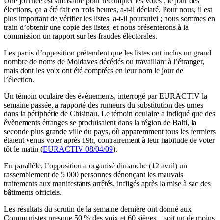
Une journée est suffisante pour recompter les votes ; le jour des
élections, ça a été fait en trois heures, a-t-il déclaré. Pour nous, il est
plus important de vérifier les listes, a-t-il poursuivi ; nous sommes en
train d’obtenir une copie des listes, et nous présenterons à la
commission un rapport sur les fraudes électorales.
Les partis d’opposition prétendent que les listes ont inclus un grand
nombre de noms de Moldaves décédés ou travaillant à l’étranger,
mais dont les voix ont été comptées en leur nom le jour de
l’élection.
Un témoin oculaire des évènements, interrogé par EURACTIV la
semaine passée, a rapporté des rumeurs du substitution des urnes
dans la périphérie de Chisinau. Le témoin oculaire a indiqué que des
évènements étranges se produisaient dans la région de Balti, la
seconde plus grande ville du pays, où apparemment tous les fermiers
étaient venus voter après 19h, contrairement à leur habitude de voter
tôt le matin (
EURACTIV 08/04/09
).
En parallèle, l’opposition a organisé dimanche (12 avril) un
rassemblement de 5 000 personnes dénonçant les mauvais
traitements aux manifestants arrêtés, infligés après la mise à sac des
bâtiments officiels.
Les résultats du scrutin de la semaine dernière ont donné aux
Communistes presque 50 % des voix et 60 sièges – soit un de moins