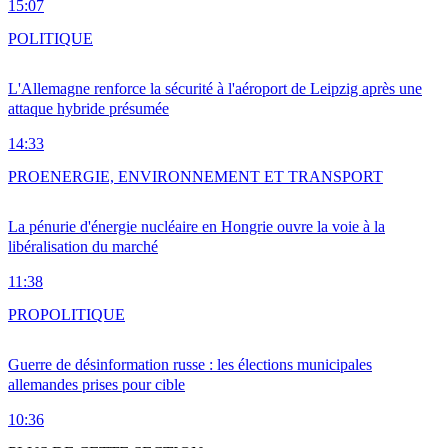
15:07
POLITIQUE
L'Allemagne renforce la sécurité à l'aéroport de Leipzig après une
attaque hybride présumée
14:33
PRO
ENERGIE, ENVIRONNEMENT ET TRANSPORT
La pénurie d'énergie nucléaire en Hongrie ouvre la voie à la
libéralisation du marché
11:38
PRO
POLITIQUE
Guerre de désinformation russe : les élections municipales
allemandes prises pour cible
10:36