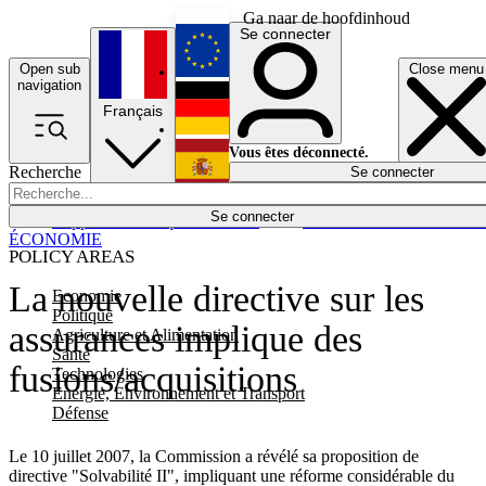
Ga naar de hoofdinhoud
Se connecter
Open sub
Close menu
English
navigation
Français
Deutsch
Vous êtes déconnecté.
Recherche
Se connecter
Español
Lumières éteintes
Se connecter
Rapporteur
Politique
Économie
Newsletters
Evénements
Em
ÉCONOMIE
POLICY AREAS
La nouvelle directive sur les
Economie
Politique
assurances implique des
Agriculture et Alimentation
Santé
fusions/acquisitions
Technologies
Energie, Environnement et Transport
Défense
Le 10 juillet 2007, la Commission a révélé sa proposition de
directive "Solvabilité II", impliquant une réforme considérable du