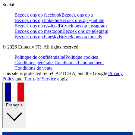
Social
Bezoek ons op facebook
Bezoek ons op x
Bezoek ons op linkedin
Bezoek ons op youtube
Bezoek ons op rss-feed
Bezoek ons op instagram
Bezoek ons op mastodon
Bezoek ons op telegram
Bezoek ons op bluesky
Bezoek ons op threads
©
2026
Euractiv FR. All rights reserved.
Politique de confidentialité
Politique cookies
Conditions générales
Conditions d’abonnement
Conditions de vente
This site is protected by reCAPTCHA, and the Google
Privacy
Policy
and
Terms of Service
apply.
Français