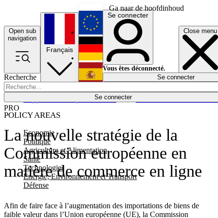
Ga naar de hoofdinhoud
Se connecter
Open sub
Close menu
English
navigation
Français
Deutsch
Vous êtes déconnecté.
Recherche
Se connecter
Español
Lumières éteintes
Se connecter
Rapporteur
Politique
Économie
Newsletters
Evénements
Em
PRO
POLICY AREAS
La nouvelle stratégie de la
Economie
Politique
Commission européenne en
Agriculture et Alimentation
Santé
matière de commerce en ligne
Technologies
Energie, Environnement et Transport
Défense
Afin de faire face à l’augmentation des importations de biens de
faible valeur dans l’Union européenne (UE), la Commission