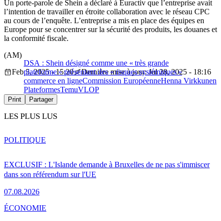
Un porte-parole de Shein a déclaré à Euractiv que l’entreprise avait
l’intention de travailler en étroite collaboration avec le réseau CPC
au cours de l’enquête. L’entreprise a mis en place des équipes en
Europe pour se concentrer sur la sécurité des produits, les douanes et
la conformité fiscale.
(AM)
DSA : Shein désigné comme une « très grande
Feb 5, 2025 - 15:20
plateforme » présentant des « risques systémiques »
Dernière mise à jour: Jul 28, 2025 - 18:16
commerce en ligne
Commission Européenne
Henna Virkkunen
Plateformes
Temu
VLOP
Print
Partager
LES PLUS LUS
POLITIQUE
EXCLUSIF : L'Islande demande à Bruxelles de ne pas s'immiscer
dans son référendum sur l'UE
07.08.2026
ÉCONOMIE