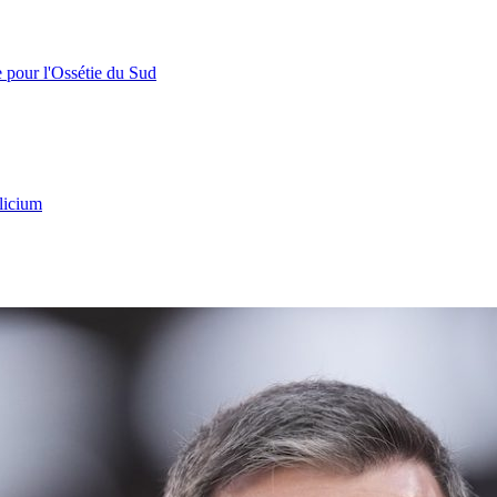
e pour l'Ossétie du Sud
licium