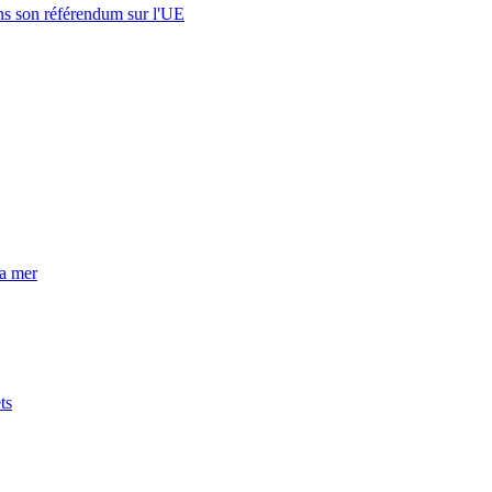
s son référendum sur l'UE
la mer
ts