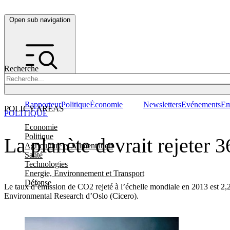
Open sub navigation
Recherche
Rapporteur
Politique
Économie
Newsletters
Evénements
Em
POLICY AREAS
POLITIQUE
Economie
Politique
La planète devrait rejeter 
Agriculture et Alimentation
Santé
Technologies
Energie, Environnement et Transport
Défense
Le taux d’émission de CO2 rejeté à l’échelle mondiale en 2013 est 2,2
Environmental Research d’Oslo (Cicero).