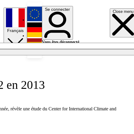
Se connecter
Close menu
English
Français
Deutsch
Vous êtes déconnecté.
Se connecter
Español
Lumières éteintes
O2 en 2013
nnée, révèle une étude du Center for International Climate and