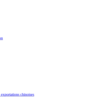
on
s exportations chinoises