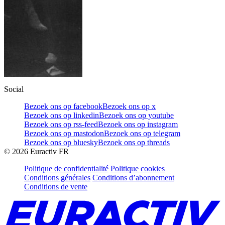
Social
Bezoek ons op facebook
Bezoek ons op x
Bezoek ons op linkedin
Bezoek ons op youtube
Bezoek ons op rss-feed
Bezoek ons op instagram
Bezoek ons op mastodon
Bezoek ons op telegram
Bezoek ons op bluesky
Bezoek ons op threads
©
2026
Euractiv FR
Politique de confidentialité
Politique cookies
Conditions générales
Conditions d’abonnement
Conditions de vente