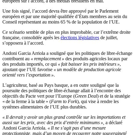
européen sur l’accord, à des médias brésiliens en mai.
Une fois signé, l’accord devra être approuvé par le Parlement
européen et par une majorité qualifiée d’États membres au sein du
Conseil représentant au moins 65 % de la population de l’UE.
Ce scénario semble de plus en plus improbable, car l’extrême droite
française, consolidée après les
élections législatives
de juillet,
s’opposera à l’accord.
Andoni Garcia Arriola a souligné que les politiques de libre-échange
contribuent au
« remplacement »
des produits agricoles locaux par
des produits importés, ce qui
« fait baisser les prix intérieurs »
,
ajoutant que l’UE favorise
« un modèle de production agricole
orienté vers l’exportation »
.
L’agriculteur, basé au Pays basque, a en outre souligné que la
poursuite des politiques de libre-échange allait à l’encontre des
objectifs du Pacte vert pour l’Europe (
Green Deal
) et de la stratégie
« de la ferme à la table » (
Farm to Fork
), qui vise à rendre les
systèmes alimentaires de l’UE plus durables.
« Il devrait y avoir un plus grand contrôle sur les importations et
aussi sur les prix, avec des prix d’entrée minimums »,
a déclaré
Andoni Garcia Arriola.
« Il ne s’agit pas d’une mesure
protectionniste, mais d’un moyen de recouvrer notre souveraineté