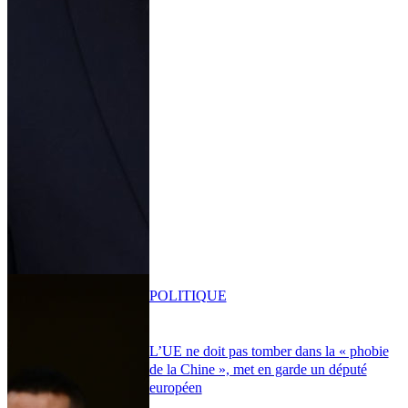
POLITIQUE
L’UE ne doit pas tomber dans la « phobie
de la Chine », met en garde un député
européen