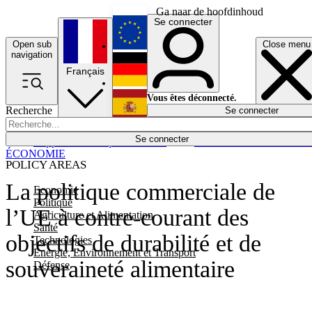
Ga naar de hoofdinhoud
Se connecter
Open sub
Close menu
English
navigation
Français
Deutsch
Vous êtes déconnecté.
Recherche
Se connecter
Español
Lumières éteintes
Se connecter
Rapporteur
Politique
Économie
Newsletters
Evénements
Em
ÉCONOMIE
POLICY AREAS
La politique commerciale de
Economie
Politique
l’UE à contre-courant des
Agriculture et Alimentation
Santé
objectifs de durabilité et de
Technologies
Energie, Environnement et Transport
souveraineté alimentaire
Défense