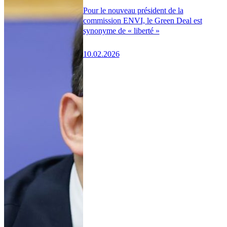
Pour le nouveau président de la
commission ENVI, le Green Deal est
synonyme de « liberté »
10.02.2026