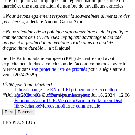
l’UE, ce qui devrait impliquer une réglementation plus stricte du
marché et une augmentation du nombre de travailleurs agricoles.
« Nous devons également respecter la souveraineté alimentaire des
pays tiers »
, a déclaré Andoni Garcia Arriola.
« Nous attendons de la politique agroalimentaire et de la politique
commerciale de l’UE qu’elles impliquent davantage le marché
unique et la production alimentaire locale dans un modèle
d’agriculture durable »
, a-t-il ajouté.
Seul le Parti populaire européen (PPE) de centre droit avait
explicitement inclus la conclusion de l’accord commercial avec le
Mercosur dans
son projet de liste de priorités
pour la législature à
venir (2024-2029).
[Édité par Anna Martino]
Libre-échange : le RN et LFI prônent une « exception
Jul 16, 2024 - 10:43
agri-culturelle », comme pour le cinéma
Dernière mise à jour: Jul 16, 2024 - 12:06
Économie
Accord UE-Mercosur
Farm to Fork
Green Deal
libre-échange
Mercosur
politique commerciale
Print
Partager
LES PLUS LUS