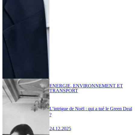
ENERGIE, ENVIRONNEMENT ET
TRANSPORT
L’intrigue de Noël : qui a tué le Green Deal
?
24.12.2025