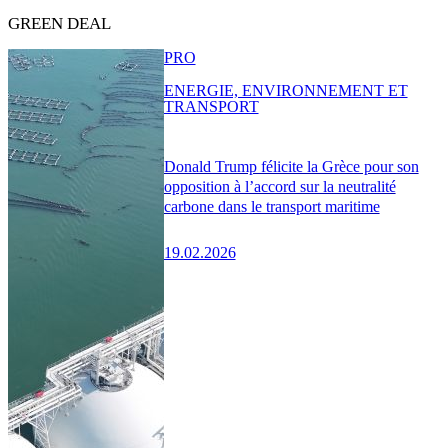
GREEN DEAL
PRO
ENERGIE, ENVIRONNEMENT ET
TRANSPORT
Donald Trump félicite la Grèce pour son
opposition à l’accord sur la neutralité
carbone dans le transport maritime
19.02.2026