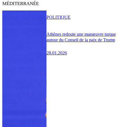
MÉDITERRANÉE
POLITIQUE
Athènes redoute une manœuvre turque
autour du Conseil de la paix de Trump
28.01.2026