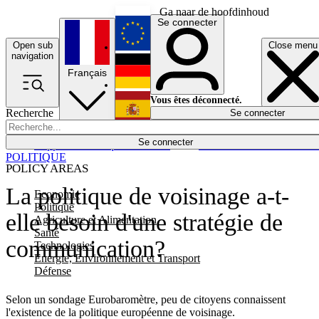
Ga naar de hoofdinhoud
Se connecter
Open sub
Close menu
English
navigation
Français
Deutsch
Vous êtes déconnecté.
Recherche
Se connecter
Español
Lumières éteintes
Se connecter
Rapporteur
Politique
Économie
Newsletters
Evénements
Em
POLITIQUE
POLICY AREAS
La politique de voisinage a-t-
Economie
Politique
elle besoin d'une stratégie de
Agriculture et Alimentation
Santé
communication?
Technologies
Energie, Environnement et Transport
Défense
Selon un sondage Eurobaromètre, peu de citoyens connaissent
l'existence de la politique européenne de voisinage.