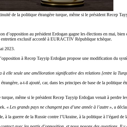
inuité de la politique étrangère turque, même si le président Recep Tay
tion d’opposition au président Erdogan gagne les élections en mai, bien q
un entretien exclusif accordé à EURACTIV République tchèque.
mai 2023.
opposition à Recep Tayyip Erdoğan propose une modification du système
 à elle seule une amélioration significative des relations [entre la Turq
 étrangère, a-t-il ajouté, car, dans les principes de base de la politique 
e turque, même si le président Recep Tayyip Erdoğan venait à perdre les
cek.
« Les grands pays ne changent pas d’une année à l’autre »
, a décl
e, à la guerre de la Russie contre l’Ukraine, à la politique à l’égard de 
 contact avec les partis d’opposition, et nous posons des questions. Il y