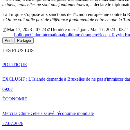
actuels, mais elles ne sont pas fondamentales »
, a déclaré le diplomat
La Turquie s’oppose aux sanctions de l’Union européenne contre la Russ
« On ne voit nulle part de différence fondamentale entre ce que la Turq
Mar 17, 2023 - 07:23
Dernière mise à jour: Mar 17, 2023 - 08:11
Politique
Chine
International
politique étrangère
Recep Tayyip Er
Print
Partager
LES PLUS LUS
POLITIQUE
EXCLUSIF : L'Islande demande à Bruxelles de ne pas s'immiscer dan
09:07
ÉCONOMIE
Merci la Chine : elle a sauvé l’économie mondiale
27.07.2026