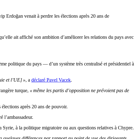
yip Erdoğan venait à perdre les élections après 20 ans de
u’elle ait affiché son ambition d’améliorer les relations du pays avec
 politique du pays — d’un système très centralisé et présidentiel à
uie et l’UE] »
, a
déclaré Pavel Vacek
.
étrangère turque,
« même les partis d’opposition ne prévoient pas de
 élections après 20 ans de pouvoir.
aré l’ambassadeur.
la Syrie, à la politique migratoire ou aux questions relatives à Chypre.
 a quelques différences par rapport au point de vue des dirigeants