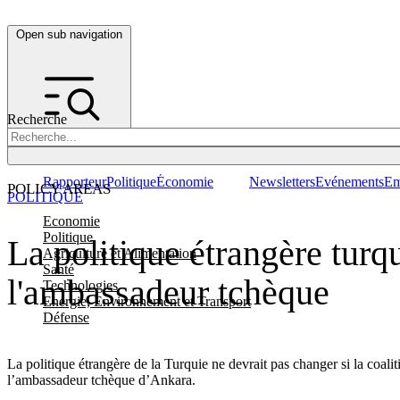
Open sub navigation
Recherche
Rapporteur
Politique
Économie
Newsletters
Evénements
Em
POLICY AREAS
POLITIQUE
Economie
Politique
La politique étrangère tur
Agriculture et Alimentation
Santé
l'ambassadeur tchèque
Technologies
Energie, Environnement et Transport
Défense
La politique étrangère de la Turquie ne devrait pas changer si la coalit
l’ambassadeur tchèque d’Ankara.