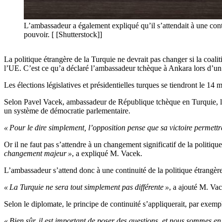
L’ambassadeur a également expliqué qu’il s’attendait à une cont
pouvoir. [ [Shutterstock]]
La politique étrangère de la Turquie ne devrait pas changer si la coali
l’UE. C’est ce qu’a déclaré l’ambassadeur tchèque à Ankara lors d’
Les élections législatives et présidentielles turques se tiendront le 14 
Selon Pavel Vacek, ambassadeur de République tchèque en Turquie, l’
un système de démocratie parlementaire.
« Pour le dire simplement, l’opposition pense que sa victoire permettra
Or il ne faut pas s’attendre à un changement significatif de la politique
changement majeur »
, a expliqué M. Vacek.
L’ambassadeur s’attend donc à une continuité de la politique étrangèr
« La Turquie ne sera tout simplement pas différente »
, a ajouté M. Va
Selon le diplomate, le principe de continuité s’appliquerait, par exempl
« Bien sûr, il est important de poser des questions, et nous sommes en