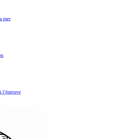
la mer
ts
à l’épreuve