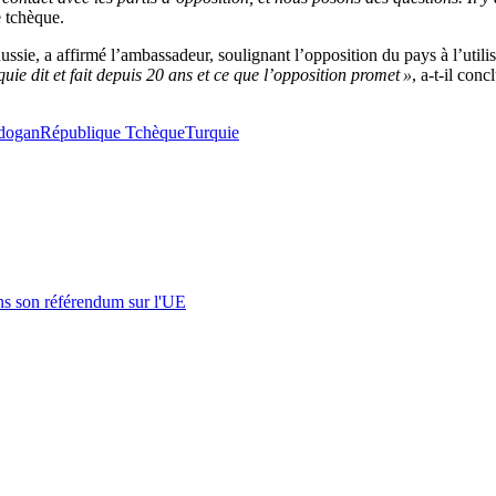
e tchèque.
ie, a affirmé l’ambassadeur, soulignant l’opposition du pays à l’utilisa
uie dit et fait depuis 20 ans et ce que l’opposition promet »
, a-t-il conc
dogan
République Tchèque
Turquie
s son référendum sur l'UE