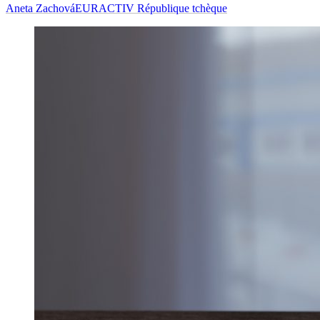
Aneta Zachová
EURACTIV République tchèque