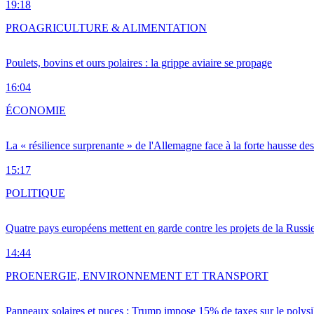
19:18
PRO
AGRICULTURE & ALIMENTATION
Poulets, bovins et ours polaires : la grippe aviaire se propage
16:04
ÉCONOMIE
La « résilience surprenante » de l'Allemagne face à la forte hausse de
15:17
POLITIQUE
Quatre pays européens mettent en garde contre les projets de la Russi
14:44
PRO
ENERGIE, ENVIRONNEMENT ET TRANSPORT
Panneaux solaires et puces : Trump impose 15% de taxes sur le polysi