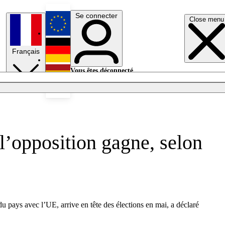
Se connecter
Close menu
English
Français
Deutsch
Vous êtes déconnecté.
Se connecter
Español
Lumières éteintes
l’opposition gagne, selon
 du pays avec l’UE, arrive en tête des élections en mai, a déclaré