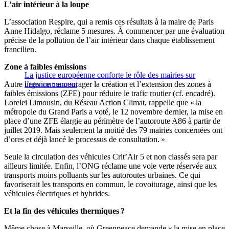
L’air intérieur à la loupe
L’association Respire, qui a remis ces résultats à la maire de Paris
Anne Hidalgo, réclame 5 mesures. À commencer par une évaluation
précise de la pollution de l’air intérieur dans chaque établissement
francilien.
Zone à faibles émissions
La justice européenne conforte le rôle des mairies sur
Autre urgence : encourager la création et l’extension des zones à
l’environnement
faibles émissions (ZFE) pour réduire le trafic routier (cf. encadré).
Lorelei Limousin, du Réseau Action Climat, rappelle que « la
métropole du Grand Paris a voté, le 12 novembre dernier, la mise en
place d’une ZFE élargie au périmètre de l’autoroute A86 à partir de
juillet 2019. Mais seulement la moitié des 79 mairies concernées ont
d’ores et déjà lancé le processus de consultation. »
Seule la circulation des véhicules Crit’Air 5 et non classés sera par
ailleurs limitée. Enfin, l’ONG réclame une voie verte réservée aux
transports moins polluants sur les autoroutes urbaines. Ce qui
favoriserait les transports en commun, le covoiturage, ainsi que les
véhicules électriques et hybrides.
Et la fin des véhicules thermiques ?
Même chose à Marseille, où Greenpeace demande « la mise en place