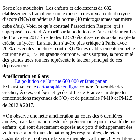
Sortez les mouchoirs. Les enfants et adolescents de 682
établissements franciliens sont exposés à des niveaux de dioxyde
d’azote (NO
) supérieurs à la norme (40 microgrammes par mètre
2
cube d’air). Voici ce qu’a constaté l’association Respire, qui a
superposé la carte d’Airparif sur la pollution de l’air extérieur en Ile-
de-France en 2017 à celle des 12 520 établissements scolaires (de la
crèche au lycée). La situation s’avère plus critique à Paris, avec
26 % des écoles touchées, contre 3,6 % des établissements en petite
couronne et 0,1 % en grande couronne. Sans surprise, la proximité
des grands axes routiers représente le facteur principal de ces
dépassements.
Amélioration en 6 ans
La pollution de l’air tue 600 000 enfants par an
Exhaustive, cette
cartographie en ligne
couvre l’ensemble des
crèches, écoles, collèges et lycées d’Ile-de-France et indique les
concentrations moyennes de NO
et de particules PM10 et PM2,5
2
de 2012 à 2017.
« On observe une nette amélioration au cours des 6 dernières
années, mais la situation reste très préoccupante pour la santé de nos
enfants, qui sont directement exposés aux pots d’échappement des
voitures et aux risques de pathologies respiratoires, de retards
cognitifs et de troubles de la santé mentale », affirme Olivier Blond,