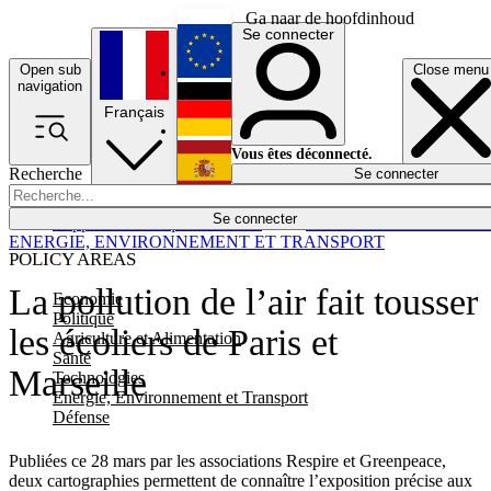
Ga naar de hoofdinhoud
Se connecter
Open sub
Close menu
English
navigation
Français
Deutsch
Vous êtes déconnecté.
Recherche
Se connecter
Español
Lumières éteintes
Se connecter
Rapporteur
Politique
Économie
Newsletters
Evénements
Em
ENERGIE, ENVIRONNEMENT ET TRANSPORT
POLICY AREAS
La pollution de l’air fait tousser
Economie
Politique
les écoliers de Paris et
Agriculture et Alimentation
Santé
Marseille
Technologies
Energie, Environnement et Transport
Défense
Publiées ce 28 mars par les associations Respire et Greenpeace,
deux cartographies permettent de connaître l’exposition précise aux