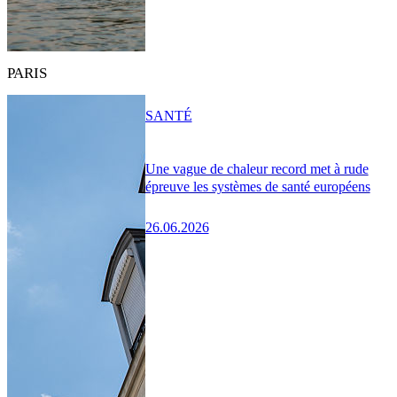
PARIS
SANTÉ
Une vague de chaleur record met à rude
épreuve les systèmes de santé européens
26.06.2026