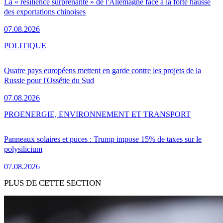
La « résilience surprenante » de l'Allemagne face à la forte hausse
des exportations chinoises
07.08.2026
POLITIQUE
Quatre pays européens mettent en garde contre les projets de la
Russie pour l'Ossétie du Sud
07.08.2026
PRO
ENERGIE, ENVIRONNEMENT ET TRANSPORT
Panneaux solaires et puces : Trump impose 15% de taxes sur le
polysilicium
07.08.2026
PLUS DE CETTE SECTION