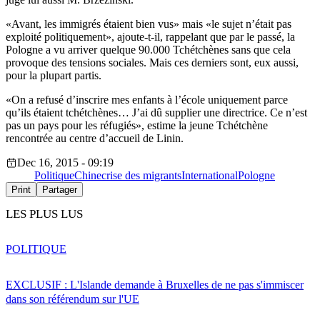
«Avant, les immigrés étaient bien vus» mais «le sujet n’était pas
exploité politiquement», ajoute-t-il, rappelant que par le passé, la
Pologne a vu arriver quelque 90.000 Tchétchènes sans que cela
provoque des tensions sociales. Mais ces derniers sont, eux aussi,
pour la plupart partis.
«On a refusé d’inscrire mes enfants à l’école uniquement parce
qu’ils étaient tchétchènes… J’ai dû supplier une directrice. Ce n’est
pas un pays pour les réfugiés», estime la jeune Tchétchène
rencontrée au centre d’accueil de Linin.
Dec 16, 2015 - 09:19
Politique
Chine
crise des migrants
International
Pologne
Print
Partager
LES PLUS LUS
POLITIQUE
EXCLUSIF : L'Islande demande à Bruxelles de ne pas s'immiscer
dans son référendum sur l'UE