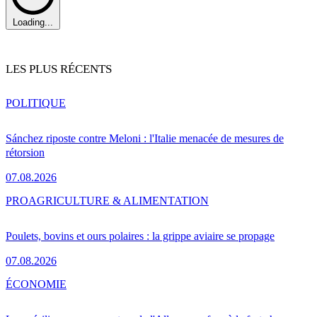
Loading...
LES PLUS RÉCENTS
POLITIQUE
Sánchez riposte contre Meloni : l'Italie menacée de mesures de
rétorsion
07.08.2026
PRO
AGRICULTURE & ALIMENTATION
Poulets, bovins et ours polaires : la grippe aviaire se propage
07.08.2026
ÉCONOMIE