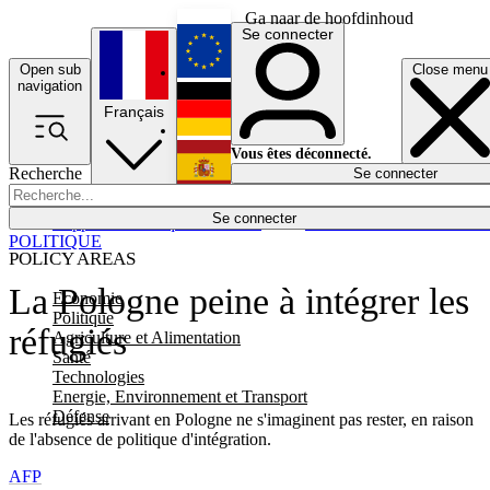
Ga naar de hoofdinhoud
Se connecter
Open sub
Close menu
English
navigation
Français
Deutsch
Vous êtes déconnecté.
Recherche
Se connecter
Español
Lumières éteintes
Se connecter
Rapporteur
Politique
Économie
Newsletters
Evénements
Em
POLITIQUE
POLICY AREAS
La Pologne peine à intégrer les
Economie
Politique
réfugiés
Agriculture et Alimentation
Santé
Technologies
Energie, Environnement et Transport
Défense
Les réfugiés arrivant en Pologne ne s'imaginent pas rester, en raison
de l'absence de politique d'intégration.
AFP