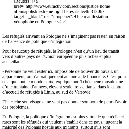
[Reuters] [<a
href="http://www.euractiv.com/sections/justice-home-
affairs/polish-extreme-right-bares-its-teeth-318067"
target="_blank" rel="noopener">Une manifestation
xénophobe en Pologne </a>]
Les réfugiés arrivant en Pologne ne s’imaginent pas rester, en raison
de l’absence de politique d’intégration.
Pour beaucoup de réfugiés, la Pologne n’est qu’un lieu de transit
vers d’autres pays de l’Union européenne plus riches et plus
accueillants.
«Personne ne veut rester ici. Impossible de trouver du travail, un
appartement, on n’a pratiquement aucune aide financière. C’est pour
cela que tout le monde part», explique une Tchétchène musulmane
d’une trentaine d’années, élevant seule trois enfants, dans le centre
d’accueil de réfugiés à Linin, au sud de Varsovie.
Elle cache son visage et ne veut pas donner son nom de peur d’avoir
des problèmes.
En Pologne, la politique d’intégration est plus virtuelle que réelle et
rares sont les réfugiés qui veulent s’établir dans ce pays, jugeant la
majorité des Polonais hostile aux migrants, surtout s’ils sont