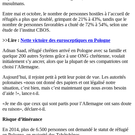
musulmans.
Entre mai et octobre, le nombre de personnes hostiles à l’accueil de
réfugiés a plus que doublé, grimpant de 21% à 43%, tandis que le
nombre de personnes favorables a chuté de 72% à 54%, selon une
étude de l’institut CBOS.
>>Lire :
Nette victoire des eurosceptiques en Pologne
Adnan Saad, réfugié chrétien arrivé en Pologne avec sa famille et
quelque 200 autres Syriens grâce à une ONG chrétienne, voulait
initialement s’y ancrer, alors que la plupart de ses compatriotes ont
choisi l’Allemagne.
Aujourd’hui, il rejoint petit à petit leur point de vue. Les autorités
polonaises «nous ont donné des papiers et ont légalisé notre
situation, c’est bien, mais c’est maintenant que nous avons besoin
d’aide !», lance-t-il.
«Je me dis que ceux qui sont partis pour l’Allemagne ont sans doute
eu raison», déclare-t-il.
Risque d’itinérance
En 2014, plus de 6.500 personnes ont demandé le statut de réfugié
en Pologne, en majorité des Tchétchènes.