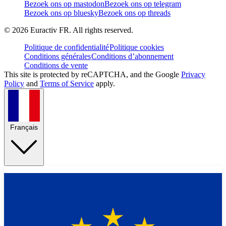
Bezoek ons op mastodon
Bezoek ons op telegram
Bezoek ons op bluesky
Bezoek ons op threads
©
2026
Euractiv FR. All rights reserved.
Politique de confidentialité
Politique cookies
Conditions générales
Conditions d’abonnement
Conditions de vente
This site is protected by reCAPTCHA, and the Google
Privacy
Policy
and
Terms of Service
apply.
Français