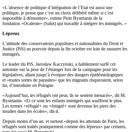
«L’absence de politique d’intégration de l’Etat est aussi une
politique, je pense que c’est un choix délibéré même si c’est
impossible à démontrer», estime Piotr Bystrianin de la
fondation «Ocalenie» (Salut) qui travaille à intégrer les immigrés. »
Lépreux
L’attitude des conservateurs populistes et nationalistes du Droit et
Justice (PiS) au pouvoir depuis la fin octobre est loin de rassurer les
immigrés.
Le leader du PiS, Jaroslaw Kaczynski, a habilement surfé cet
automne sur la peur de l’étranger lors de la campagne pour les
législatives, allant jusqu’à évoquer des dangers épidémiologiques
et «toutes sortes de parasites» que les migrants risqueraient, selon
lui, d’introduire en Pologne.
«Aujourd’hui, les réfugiés ont peur, ils se sentent menacés», dit M.
Bystrianin. «Et ce sont les enfants immigrés qui souffrent le plus.
Les termes +réfugié+ ou +émigré+ sont devenus les pires des
insultes dans les écoles», dit-il.
Depuis moins d’un an, et surtout «depuis les attentats de Paris, les
réfugiés sont traités pratiquement comme des lépreux» par certains,
juge lui aussi M. Brzezinski.