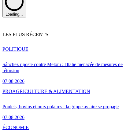
Loading...
LES PLUS RÉCENTS
POLITIQUE
Sánchez riposte contre Meloni : l'Italie menacée de mesures de
rétorsion
07.08.2026
PRO
AGRICULTURE & ALIMENTATION
Poulets, bovins et ours polaires : la grippe aviaire se propage
07.08.2026
ÉCONOMIE