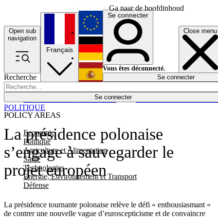
Ga naar de hoofdinhoud
Se connecter
Open sub
Close menu
English
navigation
Français
Deutsch
Vous êtes déconnecté.
Recherche
Se connecter
Español
Lumières éteintes
Se connecter
Rapporteur
Politique
Économie
Newsletters
Evénements
Em
POLITIQUE
POLICY AREAS
La présidence polonaise
Economie
Politique
s’engage à sauvegarder le
Agriculture et Alimentation
Santé
projet européen
Technologies
Energie, Environnement et Transport
Défense
La présidence tournante polonaise relève le défi « enthousiasmant »
de contrer une nouvelle vague d’euroscepticisme et de convaincre