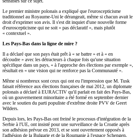
sensibles sur ce sujet.
Le premier ministre polonais a expliqué que l'euroscepticisme
traditionnel au Royaume-Uni le dérangeait, même si chacun avait le
droit d'exprimer son avis. Il s'est dit inquiet d'une nouvelle forme
d'euroscepticisme qui ne soit « pas déclaratif », mais plutôt
« contextuel ».
Les Pays-Bas dans la ligne de mire ?
Il a déclaré que son pays était prêt à « se battre » et à « en
découdre » avec les détracteurs à chaque fois qu'une situation
spécifique dans un pays, « à l'approche des élections par exemple »,
résultait en « une vision qui ne renforce pas la Communauté ».
Même si nombreux sont ceux qui ont eu l'impression que M. Tusk
faisait référence aux élections françaises de mai 2012, un diplomate
polonais a déclaré à EURACTIV qu'il parlait en fait des Pays-Bas,
où un gouvernement minoritaire a été formé en septembre dernier
avec le soutien du parti populiste d'extrême droite PVV de Geert
Wilders.
Depuis lors, les Pays-Bas ont freiné le processus d'intégration de la
Serbie à l'UE, ont insisté pour une surveillance de la Croatie après
son adhésion prévue en 2013, et se sont ouvertement opposés à
l'adhésion de la Bulgarie et de la Roumanie à l'espace Schengen.