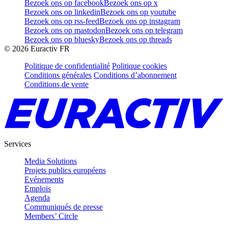
Bezoek ons op facebook
Bezoek ons op x
Bezoek ons op linkedin
Bezoek ons op youtube
Bezoek ons op rss-feed
Bezoek ons op instagram
Bezoek ons op mastodon
Bezoek ons op telegram
Bezoek ons op bluesky
Bezoek ons op threads
©
2026
Euractiv FR
Politique de confidentialité
Politique cookies
Conditions générales
Conditions d’abonnement
Conditions de vente
Services
Media Solutions
Projets publics européens
Evénements
Emplois
Agenda
Communiqués de presse
Members’ Circle