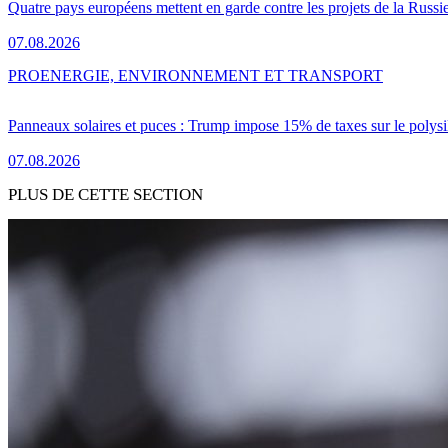
Quatre pays européens mettent en garde contre les projets de la Russi
07.08.2026
PRO
ENERGIE, ENVIRONNEMENT ET TRANSPORT
Panneaux solaires et puces : Trump impose 15% de taxes sur le polysi
07.08.2026
PLUS DE CETTE SECTION