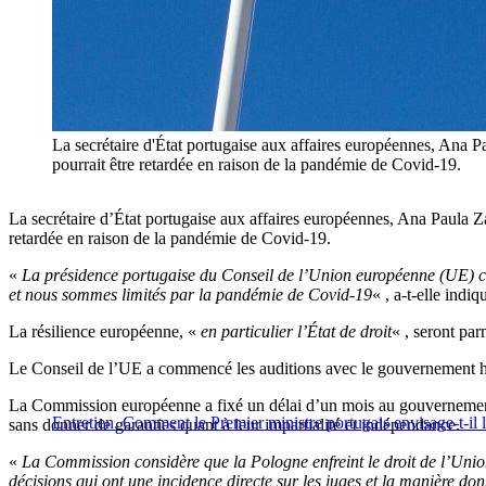
La secrétaire d'État portugaise aux affaires européennes, Ana Pa
pourrait être retardée en raison de la pandémie de Covid-19.
La secrétaire d’État portugaise aux affaires européennes, Ana Paula Za
retardée en raison de la pandémie de Covid-19.
«
La présidence portugaise du Conseil de l’Union européenne (UE) con
et nous sommes limités par la pandémie de Covid-19
« , a-t-elle ind
La résilience européenne, «
en particulier l’État de droit
« , seront par
Le Conseil de l’UE a commencé les auditions avec le gouvernement ho
La Commission européenne a fixé un délai d’un mois au gouvernement p
Entretien. Comment le Premier ministre portugais envisage-t-il 
sans donner de garanties quant à leur impartialité et indépendance.
«
La Commission considère que la Pologne enfreint le droit de l’Union
décisions qui ont une incidence directe sur les juges et la manière dont