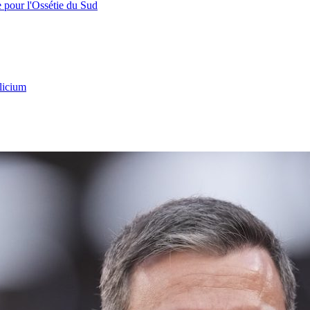
e pour l'Ossétie du Sud
licium