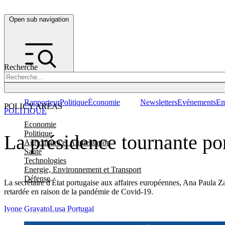
Open sub navigation
Recherche
Rapporteur
Politique
Économie
Newsletters
Evénements
Em
POLICY AREAS
POLITIQUE
Economie
Politique
La présidence tournante port
Agriculture et Alimentation
Santé
Technologies
Energie, Environnement et Transport
Défense
La secrétaire d'État portugaise aux affaires européennes, Ana Paula Zac
retardée en raison de la pandémie de Covid-19.
Ivone Gravato
Lusa Portugal