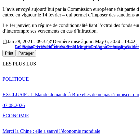
L’avis envoyé aujourd’hui par la Commission européenne fait partie d’
entrée en vigueur le 14 février – qui permet d’imposer des sanctions a
Le 1er janvier, un régime de conditionnalité liant l’octroi des fonds e
d’interrompre ses versements en cas d’infraction.
Jan 28, 2021 - 09:32
Dernière mise à jour: May 6, 2024 - 19:42
Le Portugal devrait être sorti du charbon d’ici à la fin de l’anné
Politique
Covid-19
État de droit
Hongrie
Pologne
Portugal
préside
Print
Partager
LES PLUS LUS
POLITIQUE
EXCLUSIF : L'Islande demande à Bruxelles de ne pas s'immiscer dan
07.08.2026
ÉCONOMIE
Merci la Chine : elle a sauvé l’économie mondiale