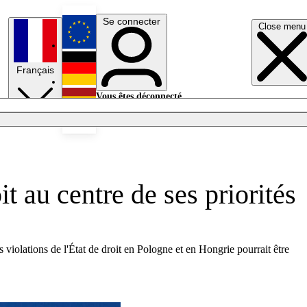
Se connecter
Close menu
English
Français
Deutsch
Vous êtes déconnecté.
Se connecter
Español
Lumières éteintes
t au centre de ses priorités
 violations de l'État de droit en Pologne et en Hongrie pourrait être