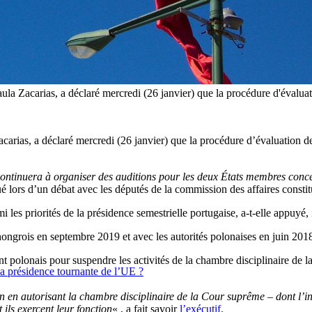
ula Zacarias, a déclaré mercredi (26 janvier) que la procédure d'évaluat
carias, a déclaré mercredi (26 janvier) que la procédure d’évaluation des
tinuera à organiser des auditions pour les deux États membres concern
iqué lors d’un débat avec les députés de la commission des affaires con
mi les priorités de la présidence semestrielle portugaise, a-t-elle appuyé
ngrois en septembre 2019 et avec les autorités polonaises en juin 201
olonais pour suspendre les activités de la chambre disciplinaire de la
la présidence tournante de l’UE ?
 en autorisant la chambre disciplinaire de la Cour suprême – dont l’in
 ils exercent leur fonction
« , a fait savoir
l’exécutif
.