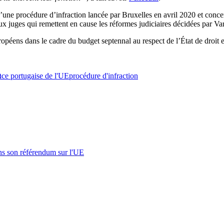
une procédure d’infraction lancée par Bruxelles en avril 2020 et concer
ux juges qui remettent en cause les réformes judiciaires décidées par Va
uropéens dans le cadre du budget septennal au respect de l’État de droit 
e
nce portugaise de l'UE
procédure d'infraction
s son référendum sur l'UE