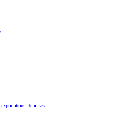
on
s exportations chinoises