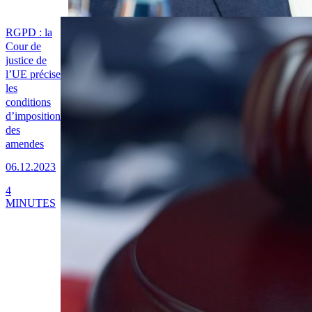
RGPD : la
Cour de
justice de
l’UE précise
les
conditions
d’imposition
des
amendes
06.12.2023
4
MINUTES