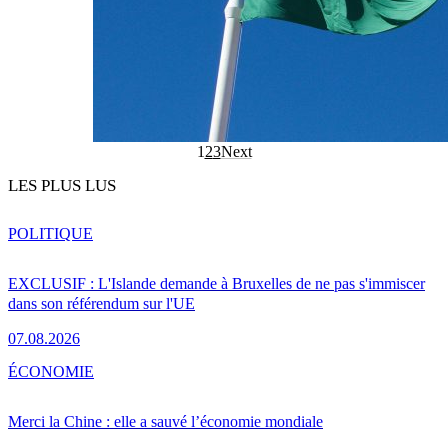
1
2
3
Next
LES PLUS LUS
POLITIQUE
EXCLUSIF : L'Islande demande à Bruxelles de ne pas s'immiscer
dans son référendum sur l'UE
07.08.2026
ÉCONOMIE
Merci la Chine : elle a sauvé l’économie mondiale