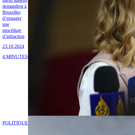
partis italiens
demandent à
Bruxelles
d’engager
une
procédure
d’infraction
23.10.2024
4 MINUTES
POLITIQUE