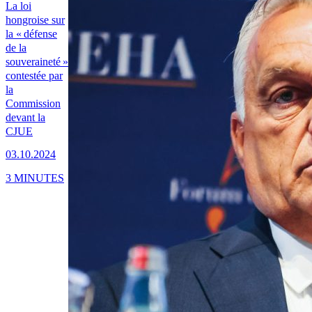
La loi
hongroise sur
la « défense
de la
souveraineté »
contestée par
la
Commission
devant la
CJUE
03.10.2024
3 MINUTES