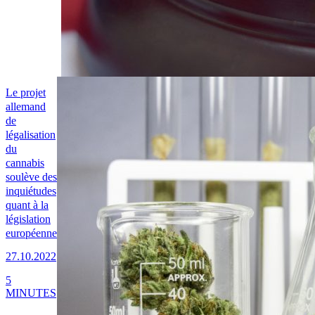
Le projet
allemand
de
légalisation
du
cannabis
soulève des
inquiétudes
quant à la
législation
européenne
27.10.2022
5
MINUTES