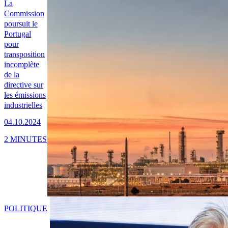
La
Commission
poursuit le
Portugal
pour
transposition
incomplète
de la
directive sur
les émissions
industrielles
04.10.2024
2 MINUTES
POLITIQUE