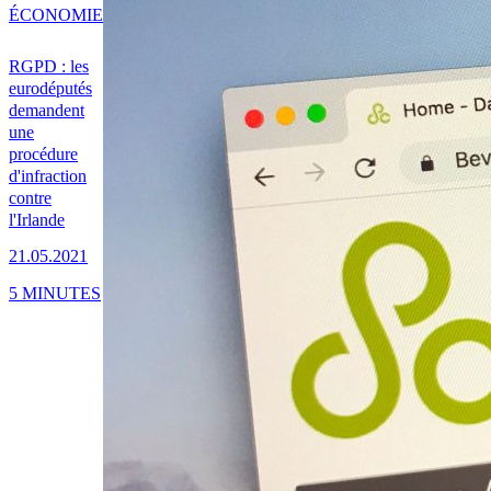
ÉCONOMIE
RGPD : les
eurodéputés
demandent
une
procédure
d'infraction
contre
l'Irlande
21.05.2021
5 MINUTES