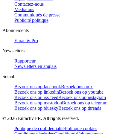
Contactez-nous
Mediahuis
Communiqués de presse
Publicité politique
Abonnements
Euractiv Pro
Newsletters
Rapporteur
Newsletters en anglais
Social
Bezoek ons op facebook
Bezoek ons op x
Bezoek ons op linkedin
Bezoek ons op youtube
Bezoek ons op rss-feed
Bezoek ons op instagram
Bezoek ons op mastodon
Bezoek ons op telegram
Bezoek ons op bluesky
Bezoek ons op threads
©
2026
Euractiv FR. All rights reserved.
Politique de confidentialité
Politique cookies
Conditions générales
Conditions d’abonnement