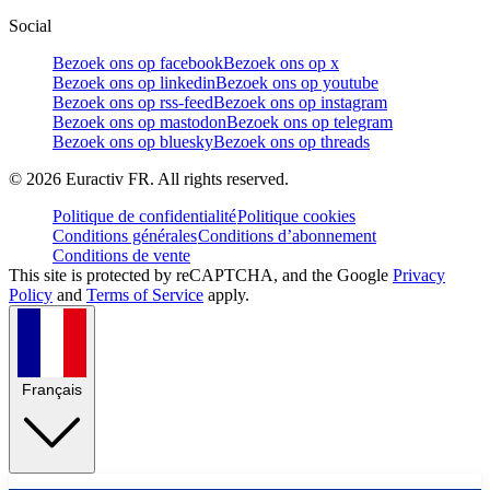
Social
Bezoek ons op facebook
Bezoek ons op x
Bezoek ons op linkedin
Bezoek ons op youtube
Bezoek ons op rss-feed
Bezoek ons op instagram
Bezoek ons op mastodon
Bezoek ons op telegram
Bezoek ons op bluesky
Bezoek ons op threads
©
2026
Euractiv FR. All rights reserved.
Politique de confidentialité
Politique cookies
Conditions générales
Conditions d’abonnement
Conditions de vente
This site is protected by reCAPTCHA, and the Google
Privacy
Policy
and
Terms of Service
apply.
Français