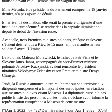
blouson devant ce qui semble être un wagon de train.
Mme Metsola, élue présidente du Parlement européen le 18 janvier
dernier, n’a pas ajouté de détails.
En arrivant à destination, elle serait la première dirigeante d’une
institution européenne à se rendre dans la capitale ukrainienne
depuis le début de l’invasion russe.
Avant elle, trois Premiers ministres polonais, tchèque et slovène
s’étaient déjà rendus à Kiev, le 15 mars, afin de manifester leur
solidarité avec l’Ukraine.
Le Polonais Mateusz Morawiecki, le Tchèque Petr Fiala et le
Slovène Janez Jansa, accompagnés du vice-Premier ministre
polonais Jaroslaw Kaczynski, avaient rencontré le président
ukrainien Volodymyr Zelensky et son Premier ministre Denys
Chmygal.
Jeudi, la Russie a annoncé interdire l’entrée sur son territoire aux
dirigeants européens et à la majorité des eurodéputés, en réaction
aux mesures punitives visant Moscou. La diplomatie russe n’a pas
publié la liste des personnes ciblées, mais a déclaré avoir informé la
représentation européenne à Moscou de cette mesure.
Apr 1, 2022 - 07:42
Dernière mise à jour: Apr 1, 2022 - 07:43