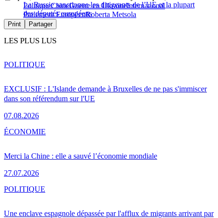
La Russie sanctionne les dirigeants de l’UE et la plupart
Politique
Chine
Guerre en Ukraine
International
des députés européens
Parlement Européen
Roberta Metsola
Print
Partager
LES PLUS LUS
POLITIQUE
EXCLUSIF : L'Islande demande à Bruxelles de ne pas s'immiscer
dans son référendum sur l'UE
07.08.2026
ÉCONOMIE
Merci la Chine : elle a sauvé l’économie mondiale
27.07.2026
POLITIQUE
Une enclave espagnole dépassée par l'afflux de migrants arrivant par