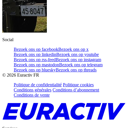
Social
Bezoek ons op facebook
Bezoek ons op x
Bezoek ons op linkedin
Bezoek ons op youtube
Bezoek ons op rss-feed
Bezoek ons op instagram
Bezoek ons op mastodon
Bezoek ons op telegram
Bezoek ons op bluesky
Bezoek ons op threads
©
2026
Euractiv FR
Politique de confidentialité
Politique cookies
Conditions générales
Conditions d’abonnement
Conditions de vente