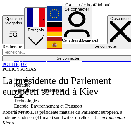
Ga naar de hoofdinhoud
Se connecter
Open sub
Close menu
English
navigation
Français
Deutsch
Vous êtes déconnecté.
Recherche
Se connecter
Español
Lumières éteintes
Se connecter
Rapporteur
Politique
Économie
Newsletters
Evénements
Em
POLITIQUE
POLICY AREAS
La présidente du Parlement
Economie
Politique
européen se rend à Kiev
Agriculture et Alimentation
Santé
Technologies
Energie, Environnement et Transport
Défense
Roberta Metsola, la présidente maltaise du Parlement européen, a
indiqué jeudi soir (31 mars) sur Twitter qu'elle était
« en route pour
Kiev ».