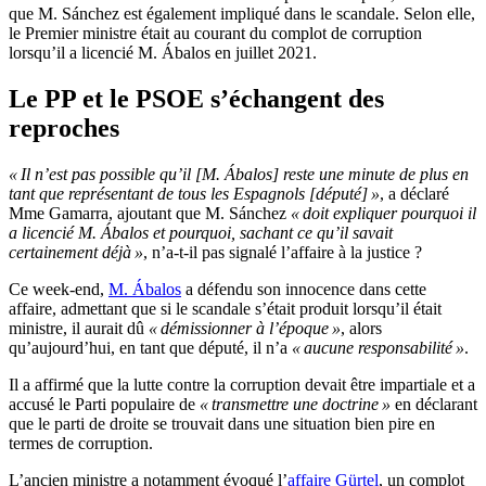
que M. Sánchez est également impliqué dans le scandale. Selon elle,
le Premier ministre était au courant du complot de corruption
lorsqu’il a licencié M. Ábalos en juillet 2021.
Le PP et le PSOE s’échangent des
reproches
« Il n’est pas possible qu’il [M. Ábalos] reste une minute de plus en
tant que représentant de tous les Espagnols [député] »
, a déclaré
Mme Gamarra, ajoutant que M. Sánchez
« doit expliquer pourquoi il
a licencié M. Ábalos et pourquoi, sachant ce qu’il savait
certainement déjà »
, n’a-t-il pas signalé l’affaire à la justice ?
Ce week-end,
M. Ábalos
a défendu son innocence dans cette
affaire, admettant que si le scandale s’était produit lorsqu’il était
ministre, il aurait dû
« démissionner à l’époque »
, alors
qu’aujourd’hui, en tant que député, il n’a
« aucune responsabilité »
.
Il a affirmé que la lutte contre la corruption devait être impartiale et a
accusé le Parti populaire de
« transmettre une doctrine »
en déclarant
que le parti de droite se trouvait dans une situation bien pire en
termes de corruption.
L’ancien ministre a notamment évoqué l’
affaire Gürtel
, un complot