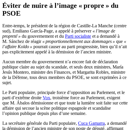
Éviter de nuire à l’image « propre » du
PSOE
Entre-temps, le président de la région de Castille-La Manche (centre
sud), Emiliano García-Page, a appelé à préserver
« l’image de
propreté »
du gouvernement et du
Parti socialiste
et a demandé à
M. Sánchez de réagir
« proportionnellement aux dommages »
que
«
l’affaire Koldo »
pourrait causer au parti progressiste, bien qu’il n’ait
pas explicitement appelé à la démission de l’ancien ministre.
Aucun membre du gouvernement n’a encore fait de déclaration
publique claire au sujet du scandale, et seuls deux ministres, María
Jesús Montero, ministre des Finances, et Margarita Robles, ministre
de la Défense, tous deux membres du PSOE, se sont exprimées à ce
sujet.
Le Parti populaire, principale force d’opposition au Parlement, et le
parti d’extrême droite
Vox
, troisième force au Parlement, exigent
que M. Ábalos démissionne et que toute la lumière soit faite sur cette
affaire qui secoue la scène politique espagnole et scandalise
l’opinion publique depuis plus d’une semaine.
La secrétaire générale du Parti populaire,
Cuca Gamarra
, a demandé
la démission de l’ancien ministre de son poste de député, affirmant