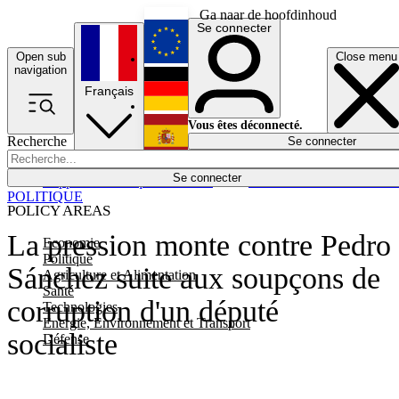
Ga naar de hoofdinhoud
Se connecter
Open sub
Close menu
English
navigation
Français
Deutsch
Vous êtes déconnecté.
Recherche
Se connecter
Español
Lumières éteintes
Se connecter
Rapporteur
Politique
Économie
Newsletters
Evénements
Em
POLITIQUE
POLICY AREAS
La pression monte contre Pedro
Economie
Politique
Sánchez suite aux soupçons de
Agriculture et Alimentation
Santé
corruption d'un député
Technologies
Energie, Environnement et Transport
socialiste
Défense