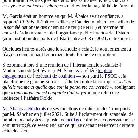
pour fournir des masques aux autorités sanitaires, Koldo García a
essayé de
« cacher ces charges »
et d’éviter la traçabilité de l’argent.
M. García était un homme en qui M. Ábalos avait confiance, a
rapporté
El País
. Il était conseiller de l’ancien ministre, conseiller de
la société nationale des chemins de fer (RENFE) et membre du
conseil d’administration de l’organisme public Puertos del Estado
(administration des ports de l’État) entre 2018 et 2021, entre autres.
Quelques heures après que le scandale a éclaté, le gouvernement a
réagi en condamnant fermement toute forme de corruption.
S’exprimant lors d’une réunion de l’Internationale socialiste à
Madrid samedi (24 février), M. Sánchez a réitéré
le plein
engagement de l’exécutif de coalition
— son parti le PSOE et la
plateforme de gauche Sumar — à lutter contre la corruption
« d’où
qu’elle vienne et quelle que soit la personne concernée »
, soulignant
que
« quiconque en est coupable doit payer »
, une référence
indirecte à l’affaire Koldo.
M. Ábalos a été démis
de ses fonctions de ministre des Transports
par M. Sánchez en juillet 2021. Suite à l’éclatement du scandale, de
nombreux analystes et plusieurs
médias
de droite et conservateurs se
sont interrogés ce week-end sur ce qui se cachait réellement derrière
cette décision.