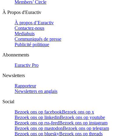
Members’ Circle
À Propos d'Euractiv
À propos d’Euractiv
Contactez-nous
Mediahuis
Communiqués de presse
Publicité politique
Abonnements
Euractiv Pro
Newsletters
Rapporteur
Newsletters en anglais
Social
Bezoek ons op facebook
Bezoek ons op x
Bezoek ons op linkedin
Bezoek ons op youtube
Bezoek ons op rss-feed
Bezoek ons op instagram
Bezoek ons op mastodon
Bezoek ons op telegram
Bezoek ons op bluesky
Bezoek ons op threads