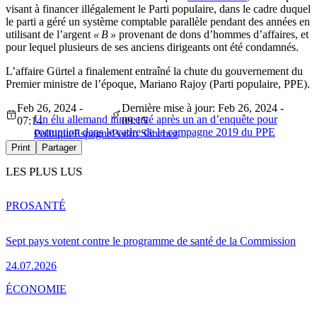
visant à financer illégalement le Parti populaire, dans le cadre duquel
le parti a géré un système comptable parallèle pendant des années en
utilisant de l’argent
« B »
provenant de dons d’hommes d’affaires, et
pour lequel plusieurs de ses anciens dirigeants ont été condamnés.
L’affaire Gürtel a finalement entraîné la chute du gouvernement du
Premier ministre de l’époque, Mariano Rajoy (Parti populaire, PPE).
Feb 26, 2024 -
Dernière mise à jour: Feb 26, 2024 -
Un élu allemand innocenté après un an d’enquête pour
07:14
09:15
corruption dans le cadre de la campagne 2019 du PPE
Politique
Espagne
Pedro Sánchez
Print
Partager
LES PLUS LUS
PRO
SANTÉ
Sept pays votent contre le programme de santé de la Commission
24.07.2026
ÉCONOMIE