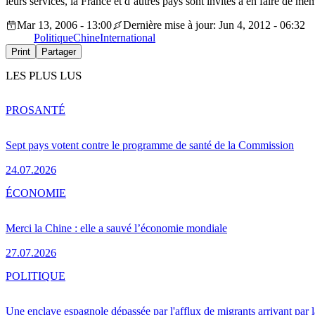
leurs services, la France et d’autres pays sont invités à en faire de mê
Mar 13, 2006 - 13:00
Dernière mise à jour: Jun 4, 2012 - 06:32
Politique
Chine
International
Print
Partager
LES PLUS LUS
PRO
SANTÉ
Sept pays votent contre le programme de santé de la Commission
24.07.2026
ÉCONOMIE
Merci la Chine : elle a sauvé l’économie mondiale
27.07.2026
POLITIQUE
Une enclave espagnole dépassée par l'afflux de migrants arrivant par 