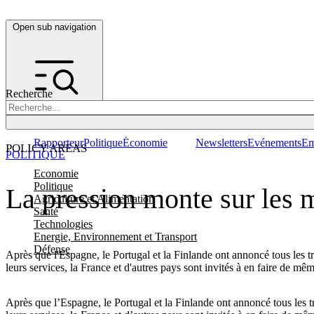
Open sub navigation
Recherche
Rapporteur
Politique
Économie
Newsletters
Evénements
Em
POLICY AREAS
POLITIQUE
Economie
Politique
La pression monte sur les m
Agriculture et Alimentation
Santé
Technologies
Energie, Environnement et Transport
Défense
Après que l'Espagne, le Portugal et la Finlande ont annoncé tous les tro
leurs services, la France et d'autres pays sont invités à en faire de mêm
Après que l’Espagne, le Portugal et la Finlande ont annoncé tous les tro