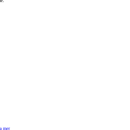
me.
la mer