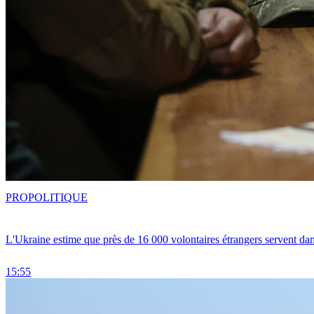
PRO
POLITIQUE
L'Ukraine estime que près de 16 000 volontaires étrangers servent da
15:55