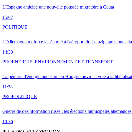
L'Espagne anticipe une nouvelle poussée migratoire à Ceuta
15:07
POLITIQUE
L'Allemagne renforce la sécurité à l'aéroport de Leipzig après une at
14:33
PRO
ENERGIE, ENVIRONNEMENT ET TRANSPORT
La pénurie d'énergie nucléaire en Hongrie ouvre la voie à la libéralis
11:38
PRO
POLITIQUE
Guerre de désinformation russe : les élections municipales allemandes 
10:36
PLUS DE CETTE SECTION