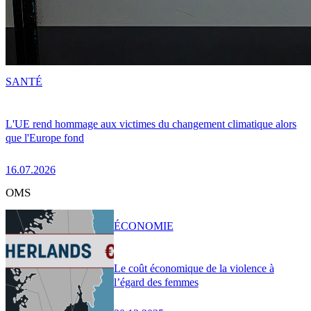
SANTÉ
L'UE rend hommage aux victimes du changement climatique alors
que l'Europe fond
16.07.2026
OMS
ÉCONOMIE
Le coût économique de la violence à
l’égard des femmes