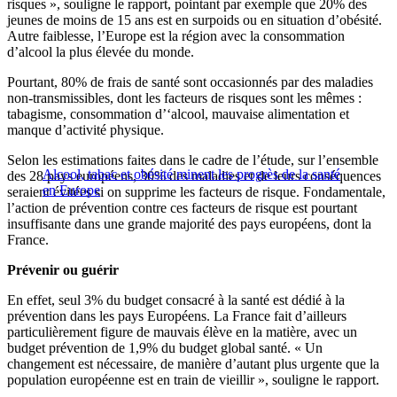
risques », souligne le rapport, pointant par exemple que 20% des
jeunes de moins de 15 ans est en surpoids ou en situation d’obésité.
Autre faiblesse, l’Europe est la région avec la consommation
d’alcool la plus élevée du monde.
Pourtant, 80% de frais de santé sont occasionnés par des maladies
non-transmissibles, dont les facteurs de risques sont les mêmes :
tabagisme, consommation d’‘alcool, mauvaise alimentation et
manque d’activité physique.
Selon les estimations faites dans le cadre de l’étude, sur l’ensemble
Alcool, tabac et obésité minent les progrès de la santé
des 28 pays européens, 30% des maladies et de leurs conséquences
en Europe
seraient évitées si on supprime les facteurs de risque. Fondamentale,
l’action de prévention contre ces facteurs de risque est pourtant
insuffisante dans une grande majorité des pays européens, dont la
France.
Prévenir ou guérir
En effet, seul 3% du budget consacré à la santé est dédié à la
prévention dans les pays Européens. La France fait d’ailleurs
particulièrement figure de mauvais élève en la matière, avec un
budget prévention de 1,9% du budget global santé. « Un
changement est nécessaire, de manière d’autant plus urgente que la
population européenne est en train de vieillir », souligne le rapport.