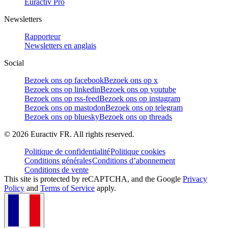
Euractiv Pro
Newsletters
Rapporteur
Newsletters en anglais
Social
Bezoek ons op facebook
Bezoek ons op x
Bezoek ons op linkedin
Bezoek ons op youtube
Bezoek ons op rss-feed
Bezoek ons op instagram
Bezoek ons op mastodon
Bezoek ons op telegram
Bezoek ons op bluesky
Bezoek ons op threads
©
2026
Euractiv FR. All rights reserved.
Politique de confidentialité
Politique cookies
Conditions générales
Conditions d’abonnement
Conditions de vente
This site is protected by reCAPTCHA, and the Google
Privacy
Policy
and
Terms of Service
apply.