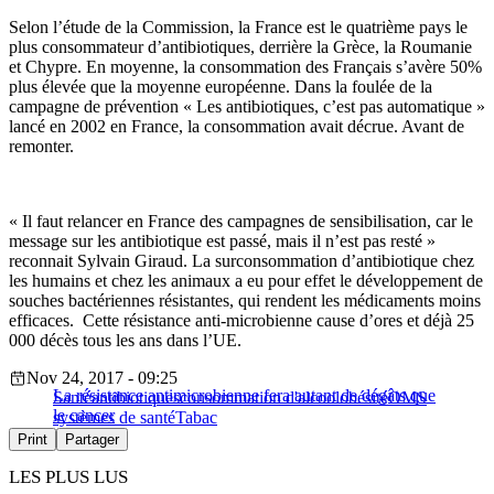
Selon l’étude de la Commission, la France est le quatrième pays le
plus consommateur d’antibiotiques, derrière la Grèce, la Roumanie
et Chypre. En moyenne, la consommation des Français s’avère 50%
plus élevée que la moyenne européenne. Dans la foulée de la
campagne de prévention « Les antibiotiques, c’est pas automatique »
lancé en 2002 en France, la consommation avait décrue. Avant de
remonter.
« Il faut relancer en France des campagnes de sensibilisation, car le
message sur les antibiotique est passé, mais il n’est pas resté »
reconnait Sylvain Giraud. La surconsommation d’antibiotique chez
les humains et chez les animaux a eu pour effet le développement de
souches bactériennes résistantes, qui rendent les médicaments moins
efficaces. Cette résistance anti-microbienne cause d’ores et déjà 25
000 décès tous les ans dans l’UE.
Nov 24, 2017 - 09:25
La résistance antimicrobienne fera autant de dégâts que
Santé
antibiotiques
consommation d'alcool
obésité
OMS
le cancer
systèmes de santé
Tabac
Print
Partager
LES PLUS LUS