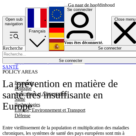
Ga naar de hoofdinhoud
Se connecter
Open sub
Close menu
English
navigation
Français
Deutsch
Vous êtes déconnecté.
Recherche
Se connecter
Español
Lumières éteintes
Se connecter
Rapporteur
Politique
Économie
Newsletters
Evénements
Em
SANTÉ
POLICY AREAS
La prévention en matière de
Economie
Politique
santé très insuffisante en
Agriculture et Alimentation
Santé
Europe
Technologies
Energie, Environnement et Transport
Défense
Entre vieillissement de la population et multiplication des maladies
chroniques, les systèmes de santé des pays européens sont mis à