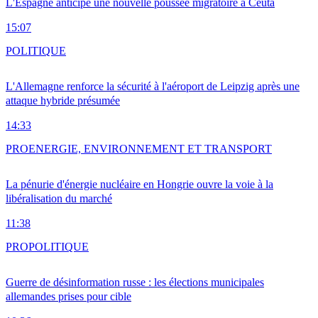
L'Espagne anticipe une nouvelle poussée migratoire à Ceuta
15:07
POLITIQUE
L'Allemagne renforce la sécurité à l'aéroport de Leipzig après une
attaque hybride présumée
14:33
PRO
ENERGIE, ENVIRONNEMENT ET TRANSPORT
La pénurie d'énergie nucléaire en Hongrie ouvre la voie à la
libéralisation du marché
11:38
PRO
POLITIQUE
Guerre de désinformation russe : les élections municipales
allemandes prises pour cible