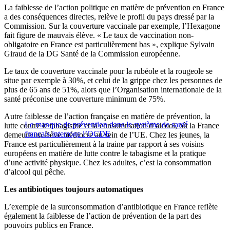
La faiblesse de l’action politique en matière de prévention en France
a des conséquences directes, relève le profil du pays dressé par la
Commission. Sur la couverture vaccinale par exemple, l’Hexagone
fait figure de mauvais élève. « Le taux de vaccination non-
obligatoire en France est particulièrement bas », explique Sylvain
Giraud de la DG Santé de la Commission européenne.
Le taux de couverture vaccinale pour la rubéole et la rougeole se
situe par exemple à 30%, et celui de la grippe chez les personnes de
plus de 65 ans de 51%, alors que l’Organisation internationale de la
santé préconise une couverture minimum de 75%.
Autre faiblesse de l’action française en matière de prévention, la
Le manque de prévention dans le système de santé
lutte contre le tabagisme et la consommation d’alcool, où la France
français interroge l’OCDE
demeure un élève médiocre au sein de l’UE. Chez les jeunes, la
France est particulièrement à la traine par rapport à ses voisins
européens en matière de lutte contre le tabagisme et la pratique
d’une activité physique. Chez les adultes, c’est la consommation
d’alcool qui pêche.
Les antibiotiques toujours automatiques
L’exemple de la surconsommation d’antibiotique en France reflète
également la faiblesse de l’action de prévention de la part des
pouvoirs publics en France.