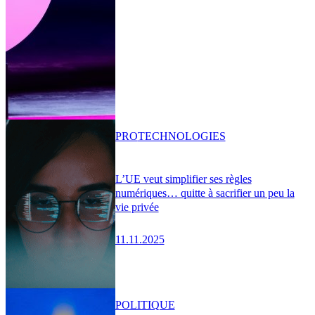
PRO
TECHNOLOGIES
L’UE veut simplifier ses règles
numériques… quitte à sacrifier un peu la
vie privée
11.11.2025
POLITIQUE