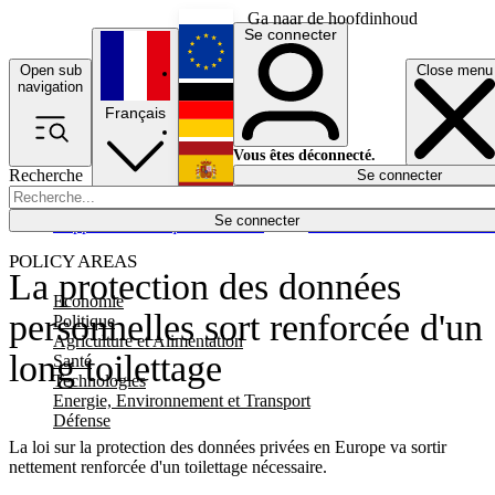
Ga naar de hoofdinhoud
Se connecter
Open sub
Close menu
English
navigation
Français
Deutsch
Vous êtes déconnecté.
Recherche
Se connecter
Español
Lumières éteintes
Se connecter
Rapporteur
Politique
Économie
Newsletters
Evénements
Em
POLICY AREAS
La protection des données
Economie
personnelles sort renforcée d'un
Politique
Agriculture et Alimentation
long toilettage
Santé
Technologies
Energie, Environnement et Transport
Défense
La loi sur la protection des données privées en Europe va sortir
nettement renforcée d'un toilettage nécessaire.