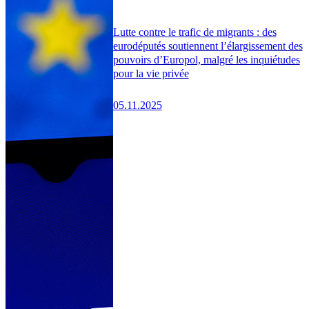
Lutte contre le trafic de migrants : des
eurodéputés soutiennent l’élargissement des
pouvoirs d’Europol, malgré les inquiétudes
pour la vie privée
05.11.2025