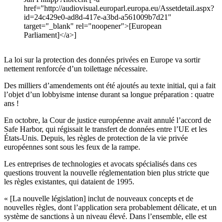
href="http://audiovisual.europarl.europa.eu/Assetdetail.aspx?
id=24c429e0-ad8d-417e-a3bd-a561009b7d21"
target="_blank" rel="noopener">[European
Parliament]</a>]
La loi sur la protection des données privées en Europe va sortir
nettement renforcée d’un toilettage nécessaire.
Des milliers d’amendements ont été ajoutés au texte initial, qui a fait
l’objet d’un lobbyisme intense durant sa longue préparation : quatre
ans !
En octobre, la Cour de justice européenne avait annulé l’accord de
Safe Harbor, qui régissait le transfert de données entre l’UE et les
États-Unis. Depuis, les règles de protection de la vie privée
européennes sont sous les feux de la rampe.
Les entreprises de technologies et avocats spécialisés dans ces
questions trouvent la nouvelle réglementation bien plus stricte que
les règles existantes, qui dataient de 1995.
« [La nouvelle législation] inclut de nouveaux concepts et de
nouvelles règles, dont l’application sera probablement délicate, et un
système de sanctions à un niveau élevé. Dans l’ensemble, elle est