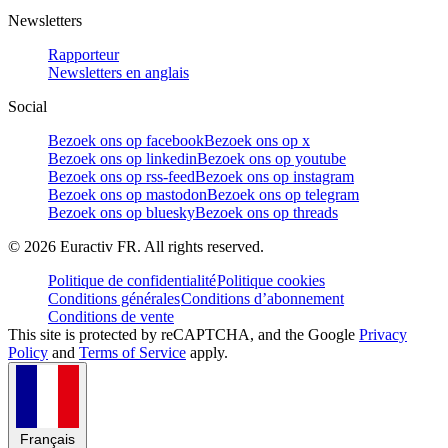
Newsletters
Rapporteur
Newsletters en anglais
Social
Bezoek ons op facebook
Bezoek ons op x
Bezoek ons op linkedin
Bezoek ons op youtube
Bezoek ons op rss-feed
Bezoek ons op instagram
Bezoek ons op mastodon
Bezoek ons op telegram
Bezoek ons op bluesky
Bezoek ons op threads
©
2026
Euractiv FR. All rights reserved.
Politique de confidentialité
Politique cookies
Conditions générales
Conditions d’abonnement
Conditions de vente
This site is protected by reCAPTCHA, and the Google
Privacy
Policy
and
Terms of Service
apply.
Français