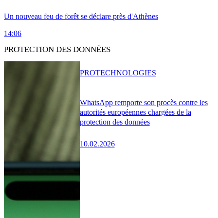
Un nouveau feu de forêt se déclare près d'Athènes
14:06
PROTECTION DES DONNÉES
PRO
TECHNOLOGIES
WhatsApp remporte son procès contre les
autorités européennes chargées de la
protection des données
10.02.2026