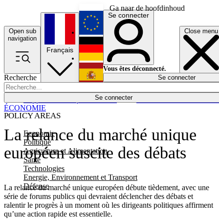
Ga naar de hoofdinhoud
Se connecter
Open sub
Close menu
English
navigation
Français
Deutsch
Vous êtes déconnecté.
Recherche
Se connecter
Español
Lumières éteintes
Se connecter
Rapporteur
Politique
Économie
Newsletters
Evénements
Em
ÉCONOMIE
POLICY AREAS
La relance du marché unique
Economie
Politique
européen suscite des débats
Agriculture et Alimentation
Santé
Technologies
Energie, Environnement et Transport
Défense
La relance du marché unique européen débute tièdement, avec une
série de forums publics qui devraient déclencher des débats et
ralentir le progrès à un moment où les dirigeants politiques affirment
qu’une action rapide est essentielle.