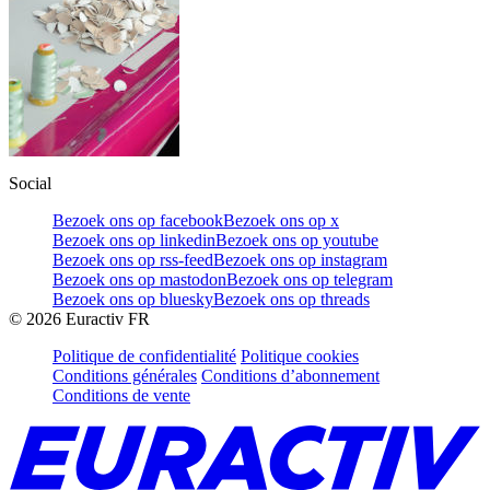
Social
Bezoek ons op facebook
Bezoek ons op x
Bezoek ons op linkedin
Bezoek ons op youtube
Bezoek ons op rss-feed
Bezoek ons op instagram
Bezoek ons op mastodon
Bezoek ons op telegram
Bezoek ons op bluesky
Bezoek ons op threads
©
2026
Euractiv FR
Politique de confidentialité
Politique cookies
Conditions générales
Conditions d’abonnement
Conditions de vente