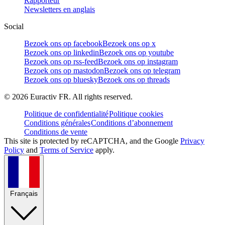
Rapporteur
Newsletters en anglais
Social
Bezoek ons op facebook
Bezoek ons op x
Bezoek ons op linkedin
Bezoek ons op youtube
Bezoek ons op rss-feed
Bezoek ons op instagram
Bezoek ons op mastodon
Bezoek ons op telegram
Bezoek ons op bluesky
Bezoek ons op threads
©
2026
Euractiv FR. All rights reserved.
Politique de confidentialité
Politique cookies
Conditions générales
Conditions d’abonnement
Conditions de vente
This site is protected by reCAPTCHA, and the Google
Privacy
Policy
and
Terms of Service
apply.
Français