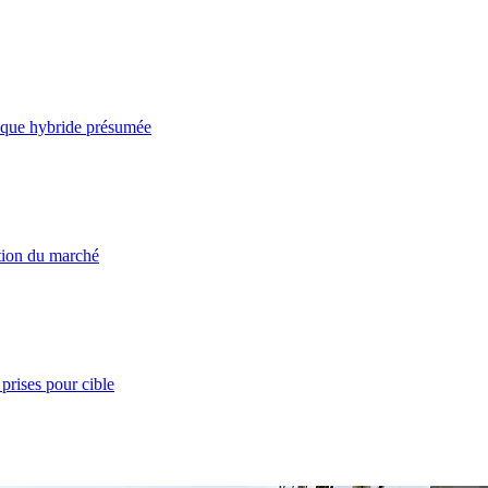
taque hybride présumée
ation du marché
prises pour cible