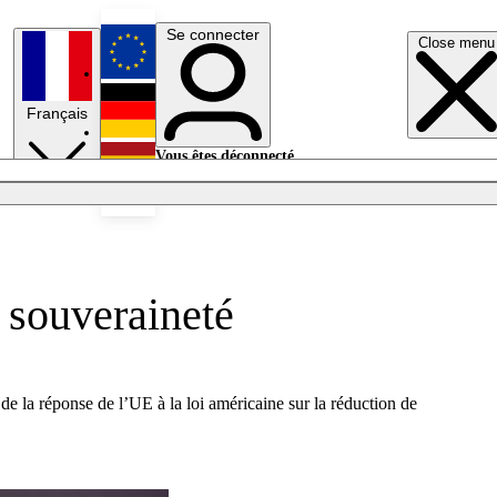
Se connecter
Close menu
English
Français
Deutsch
Vous êtes déconnecté.
Se connecter
Español
Lumières éteintes
 souveraineté
 la réponse de l’UE à la loi américaine sur la réduction de