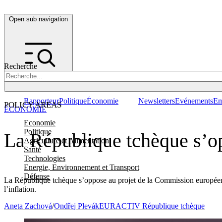
Open sub navigation
Recherche
Rapporteur
Politique
Économie
Newsletters
Evénements
Em
POLICY AREAS
ÉCONOMIE
Economie
Politique
La République tchèque s’o
Agriculture et Alimentation
Santé
Technologies
Energie, Environnement et Transport
Défense
La République tchèque s’oppose au projet de la Commission européenn
l’inflation.
Aneta Zachová
/
Ondřej Plevák
EURACTIV République tchèque