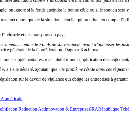
qui devraient alors choisir s’ils obtiennent une subvention plus élevée i
ple, on ignore si le
fonds
atteindra la bonne cible ou si le soutien sera 
macroéconomique de la situation actuelle qui prendrait en compte l’infl
l’industrie et des transports du pays.
struments, comme le Fonds de souveraineté, avant d’optimiser les instru
rectrice générale de la Confédération, Dagmar Kuchtová.
fonds supplémentaires, mais plutôt d’une simplification des règlementa
é »
, a-t-elle déclaré, ajoutant que
« le problème réside dans ces règlemen
égislation sur le devoir de vigilance qui oblige les entreprises à garan
RA américain
e
Inflation Reduction Act
Innovation & Entreprises
IRA
République Tch