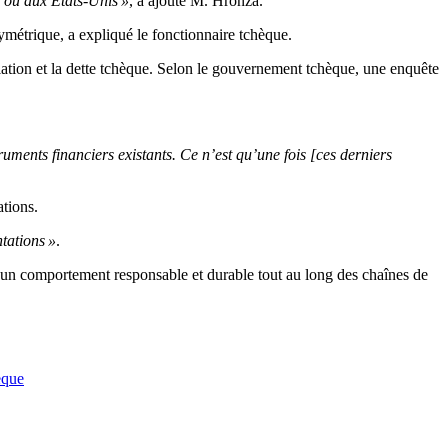
ci ou aux États-Unis »
, a ajouté M. Hronza.
symétrique, a expliqué le fonctionnaire
tchèque
.
ation et la dette tchèque. Selon le gouvernement tchèque, une enquête
ments financiers existants. Ce n’est qu’une fois [ces derniers
tions.
tations »
.
tir un comportement responsable et durable tout au long des chaînes de
èque