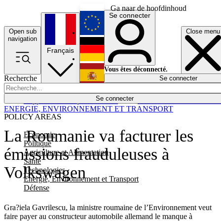
Ga naar de hoofdinhoud
Se connecter
Open sub
Close menu
English
navigation
Français
Deutsch
Vous êtes déconnecté.
Recherche
Se connecter
Español
Lumières éteintes
Se connecter
Rapporteur
Politique
Économie
Newsletters
Evénements
Em
ENERGIE, ENVIRONNEMENT ET TRANSPORT
POLICY AREAS
La Roumanie va facturer les
Economie
Politique
émissions frauduleuses à
Agriculture et Alimentation
Santé
Volkswagen
Technologies
Energie, Environnement et Transport
Défense
Gra?iela Gavrilescu, la ministre roumaine de l’Environnement veut
faire payer au constructeur automobile allemand le manque à