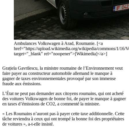
Ambulances Volkswagen à Arad, Roumanie. [<a
href="https://upload.wikimedia.org/wikipedia/commons/1/16
target="_blank" rel="noopener">[Wikimedia]</a>]
Grațiela Gavrilescu, la ministre roumaine de l’Environnement veut
faire payer au constructeur automobile allemand le manque à
gagner de taxes environnementales provoqué par son immense
fraude aux émissions.
L’État ne peut pas demander aux citoyens roumains, qui ont acheté
des voitures Volkswagen de bonne foi, de payer le manque à gagner
en taxes d’émissions de CO2, a commenté la ministre.
« Les Roumains n’auront pas à payer cette taxe additionnelle. Cette
tâche reviendra à ceux qui ont trompé la bonne foi des propriétaires
de voitures », a-t-elle insisté.