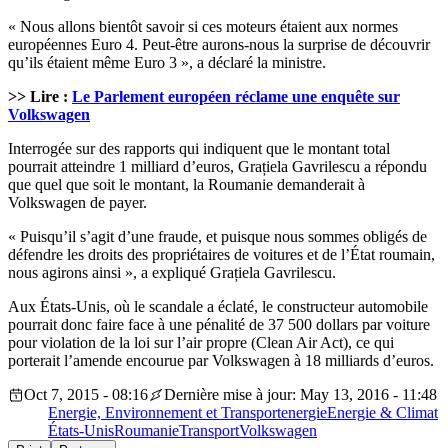
« Nous allons bientôt savoir si ces moteurs étaient aux normes
européennes Euro 4. Peut-être aurons-nous la surprise de découvrir
qu’ils étaient même Euro 3 », a déclaré la ministre.
>> Lire :
Le Parlement européen réclame une enquête sur
Volkswagen
Interrogée sur des rapports qui indiquent que le montant total
pourrait atteindre 1 milliard d’euros, Grațiela Gavrilescu a répondu
que quel que soit le montant, la Roumanie demanderait à
Volkswagen de payer.
« Puisqu’il s’agit d’une fraude, et puisque nous sommes obligés de
défendre les droits des propriétaires de voitures et de l’État roumain,
nous agirons ainsi », a expliqué Grațiela Gavrilescu.
Aux États-Unis, où le scandale a éclaté, le constructeur automobile
pourrait donc faire face à une pénalité de 37 500 dollars par voiture
pour violation de la loi sur l’air propre (Clean Air Act), ce qui
porterait l’amende encourue par Volkswagen à 18 milliards d’euros.
Oct 7, 2015 - 08:16
Dernière mise à jour: May 13, 2016 - 11:48
Energie, Environnement et Transport
energie
Energie & Climat
États-Unis
Roumanie
Transport
Volkswagen