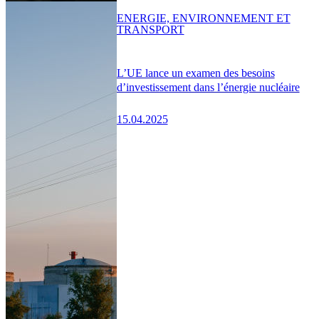
ENERGIE, ENVIRONNEMENT ET
TRANSPORT
L’UE lance un examen des besoins
d’investissement dans l’énergie nucléaire
15.04.2025