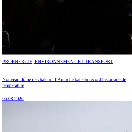
PRO
ENERGIE, ENVIRONNEMENT ET TRANSPORT
Nouveau dôme de chaleur : l’Autriche bat son record historique de
température
05.08.2026