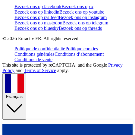
Bezoek ons op facebook
Bezoek ons op x
Bezoek ons op linkedin
Bezoek ons op youtube
Bezoek ons op rss-feed
Bezoek ons op instagram
Bezoek ons op mastodon
Bezoek ons op telegram
Bezoek ons op bluesky
Bezoek ons op threads
©
2026
Euractiv FR. All rights reserved.
Politique de confidentialité
Politique cookies
Conditions générales
Conditions d’abonnement
Conditions de vente
This site is protected by reCAPTCHA, and the Google
Privacy
Policy
and
Terms of Service
apply.
Français