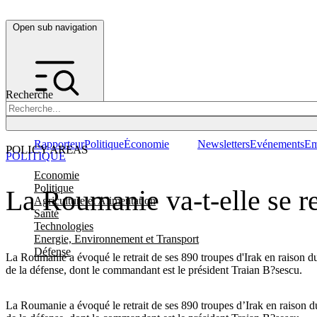
Open sub navigation
Recherche
Rapporteur
Politique
Économie
Newsletters
Evénements
Em
POLICY AREAS
POLITIQUE
Economie
Politique
La Roumanie va-t-elle se ret
Agriculture et Alimentation
Santé
Technologies
Energie, Environnement et Transport
Défense
La Roumanie a évoqué le retrait de ses 890 troupes d'Irak en raison du
de la défense, dont le commandant est le président Traian B?sescu.
La Roumanie a évoqué le retrait de ses 890 troupes d’Irak en raison du