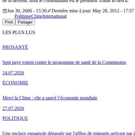
de la défense, dont le commandant est le président Traian B?sescu.
Jun 30, 2006 - 15:30
Dernière mise à jour: May 28, 2012 - 17:57
Politique
Chine
International
Print
Partager
LES PLUS LUS
PRO
SANTÉ
Sept pays votent contre le programme de santé de la Commission
24.07.2026
ÉCONOMIE
Merci la Chine : elle a sauvé l’économie mondiale
27.07.2026
POLITIQUE
Une enclave espagnole dépassée par l'afflux de migrants arrivant par 