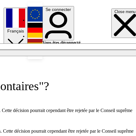
Se connecter
Close menu
English
Français
Deutsch
Vous êtes déconnecté.
Se connecter
Español
Lumières éteintes
lontaires"?
. Cette décision pourrait cependant être rejetée par le Conseil suprême
. Cette décision pourrait cependant être rejetée par le Conseil suprême