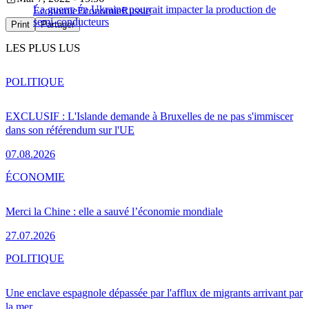
La guerre en Ukraine pourrait impacter la production de
Économie
Économie
Russie
semi-conducteurs
Print
Partager
LES PLUS LUS
POLITIQUE
EXCLUSIF : L'Islande demande à Bruxelles de ne pas s'immiscer
dans son référendum sur l'UE
07.08.2026
ÉCONOMIE
Merci la Chine : elle a sauvé l’économie mondiale
27.07.2026
POLITIQUE
Une enclave espagnole dépassée par l'afflux de migrants arrivant par
la mer