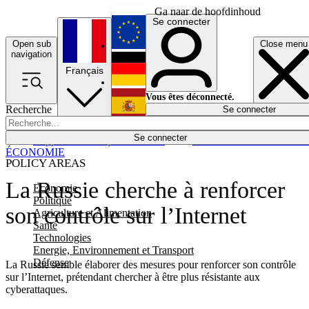
Ga naar de hoofdinhoud
Se connecter
Open sub
Close menu
English
navigation
Français
Deutsch
Vous êtes déconnecté.
Recherche
Se connecter
Español
Lumières éteintes
Se connecter
Rapporteur
Politique
Économie
Newsletters
Evénements
Em
ÉCONOMIE
POLICY AREAS
La Russie cherche à renforcer
Economie
Politique
son contrôle sur l’Internet
Agriculture et Alimentation
Santé
Technologies
Energie, Environnement et Transport
Défense
La Russie semble élaborer des mesures pour renforcer son contrôle
sur l’Internet, prétendant chercher à être plus résistante aux
cyberattaques.