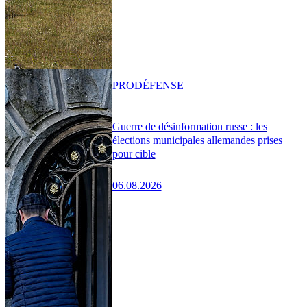
PRO
DÉFENSE
Guerre de désinformation russe : les
élections municipales allemandes prises
pour cible
06.08.2026