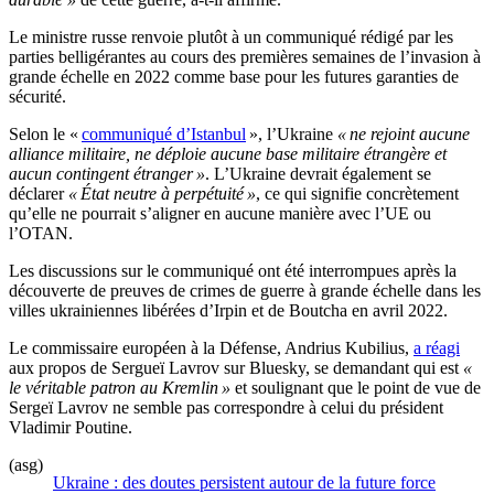
Le ministre russe renvoie plutôt à un communiqué rédigé par les
parties belligérantes au cours des premières semaines de l’invasion à
grande échelle en 2022 comme base pour les futures garanties de
sécurité.
Selon le «
communiqué d’Istanbul
», l’Ukraine
« ne rejoint aucune
alliance militaire, ne déploie aucune base militaire étrangère et
aucun contingent étranger »
. L’Ukraine devrait également se
déclarer
« État neutre à perpétuité »
, ce qui signifie concrètement
qu’elle ne pourrait s’aligner en aucune manière avec l’UE ou
l’OTAN.
Les discussions sur le communiqué ont été interrompues après la
découverte de preuves de crimes de guerre à grande échelle dans les
villes ukrainiennes libérées d’Irpin et de Boutcha en avril 2022.
Le commissaire européen à la Défense, Andrius Kubilius,
a réagi
aux propos de Sergueï Lavrov sur Bluesky, se demandant qui est
«
le véritable patron au Kremlin »
et soulignant que le point de vue de
Sergeï Lavrov ne semble pas correspondre à celui du président
Vladimir Poutine.
(asg)
Ukraine : des doutes persistent autour de la future force