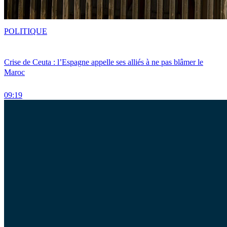
POLITIQUE
Crise de Ceuta : l’Espagne appelle ses alliés à ne pas blâmer le
Maroc
09:19