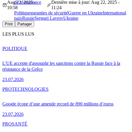
Aug 22, 2025 -
de réassurance
Dernière mise à jour: Aug 22, 2025 -
10:58
11:24
Politique
garanties de sécurité
Guerre en Ukraine
International
paix
Russie
Sergueï Lavrov
Ukraine
Print
Partager
LES PLUS LUS
POLITIQUE
L'UE accepte d'assouplir les sanctions contre la Russie face à la
résistance de la Grèce
23.07.2026
PRO
TECHNOLOGIES
Google écope d’une amende record de 890 millions d’euros
23.07.2026
PRO
SANTÉ