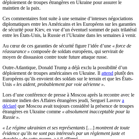
déploiement de troupes étrangères en Ukraine pour assurer le
maintien de la paix.
Ces commentaires font suite à une semaine d’intenses négociations
diplomatiques entre les Américains et les Européens sur les garanties
de sécurité pour Kiev, en vue d’un éventuel sommet de paix trilatéral
entre les États-Unis, la Russie et l’Ukraine dans les semaines à venir.
Au cœur de ces garanties de sécurité figure l’idée d’une
« force de
réassurance »
composée de soldats européens, qui servirait de
moyen de dissuasion contre toute future attaque russe.
Outre-Atlantique, Donald Trump a déjà exclu la possibilité d’un
déploiement de troupes américaines en Ukraine. Il
attend
plutôt des
Européens qu’ils envoient des soldats sur le terrain et que les États-
Unis
« les aident, probablement par voie aérienne »
.
Lors d’une conférence de presse à Moscou après la recontre avec le
ministre indien des Affaires étrangères jeudi, Sergueï Lavrov
a
déclaré
que Moscou avait toujours considéré la présence de troupes
étrangères en Ukraine comme
« absolument inacceptable pour la
Russie ».
« Le régime ukrainien et ses représentants
[…]
montrent de toute
évidence qu’ils ne sont pas intéressés par un règlement juste et
durable »
de cette guerre, a-t-il affirmé.