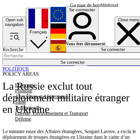
Ga naar de hoofdinhoud
Se connecter
Open sub
Close menu
English
navigation
Français
Deutsch
Vous êtes déconnecté.
Recherche
Se connecter
Español
Lumières éteintes
Se connecter
Rapporteur
Politique
Économie
Newsletters
Evénements
Em
POLITIQUE
POLICY AREAS
La Russie exclut tout
Economie
Politique
déploiement militaire étranger
Agriculture et Alimentation
Santé
en Ukraine
Technologies
Energie, Environnement et Transport
Défense
Le ministre russe des Affaires étrangères, Sergueï Lavrov, a exclu le
déploiement de troupes étrangères en Ukraine dans le cadre d’un