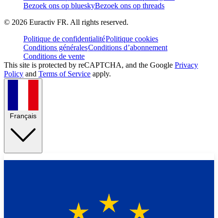
Bezoek ons op bluesky
Bezoek ons op threads
©
2026
Euractiv FR. All rights reserved.
Politique de confidentialité
Politique cookies
Conditions générales
Conditions d’abonnement
Conditions de vente
This site is protected by reCAPTCHA, and the Google
Privacy
Policy
and
Terms of Service
apply.
Français