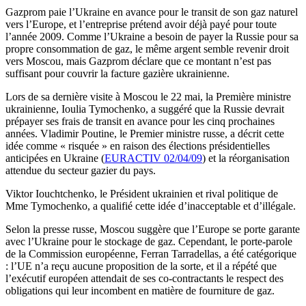
Gazprom paie l’Ukraine en avance pour le transit de son gaz naturel
vers l’Europe, et l’entreprise prétend avoir déjà payé pour toute
l’année 2009. Comme l’Ukraine a besoin de payer la Russie pour sa
propre consommation de gaz, le même argent semble revenir droit
vers Moscou, mais Gazprom déclare que ce montant n’est pas
suffisant pour couvrir la facture gazière ukrainienne.
Lors de sa dernière visite à Moscou le 22 mai, la Première ministre
ukrainienne, Ioulia Tymochenko, a suggéré que la Russie devrait
prépayer ses frais de transit en avance pour les cinq prochaines
années. Vladimir Poutine, le Premier ministre russe, a décrit cette
idée comme « risquée » en raison des élections présidentielles
anticipées en Ukraine (
EURACTIV 02/04/09
) et la réorganisation
attendue du secteur gazier du pays.
Viktor Iouchtchenko, le Président ukrainien et rival politique de
Mme Tymochenko, a qualifié cette idée d’inacceptable et d’illégale.
Selon la presse russe, Moscou suggère que l’Europe se porte garante
avec l’Ukraine pour le stockage de gaz. Cependant, le porte-parole
de la Commission européenne, Ferran Tarradellas, a été catégorique
: l’UE n’a reçu aucune proposition de la sorte, et il a répété que
l’exécutif européen attendait de ses co-contractants le respect des
obligations qui leur incombent en matière de fourniture de gaz.