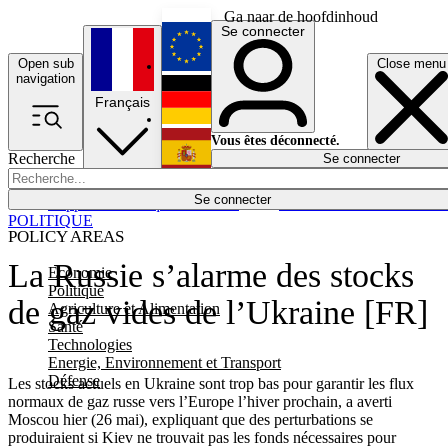
Ga naar de hoofdinhoud
Se connecter
Open sub
Close menu
English
navigation
Français
Deutsch
Vous êtes déconnecté.
Recherche
Se connecter
Español
Lumières éteintes
Se connecter
Rapporteur
Politique
Économie
Newsletters
Evénements
Em
POLITIQUE
POLICY AREAS
La Russie s’alarme des stocks
Economie
Politique
de gaz vides de l’Ukraine [FR]
Agriculture et Alimentation
Santé
Technologies
Energie, Environnement et Transport
Défense
Les stocks actuels en Ukraine sont trop bas pour garantir les flux
normaux de gaz russe vers l’Europe l’hiver prochain, a averti
Moscou hier (26 mai), expliquant que des perturbations se
produiraient si Kiev ne trouvait pas les fonds nécessaires pour