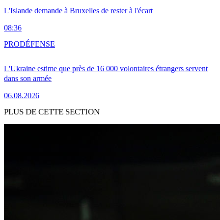
L'Islande demande à Bruxelles de rester à l'écart
08:36
PRO
DÉFENSE
L'Ukraine estime que près de 16 000 volontaires étrangers servent
dans son armée
06.08.2026
PLUS DE CETTE SECTION