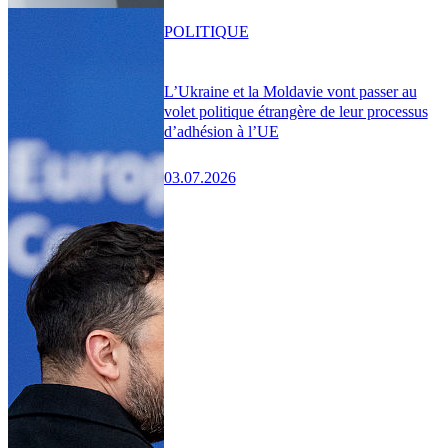
POLITIQUE
L’Ukraine et la Moldavie vont passer au
volet politique étrangère de leur processus
d’adhésion à l’UE
03.07.2026