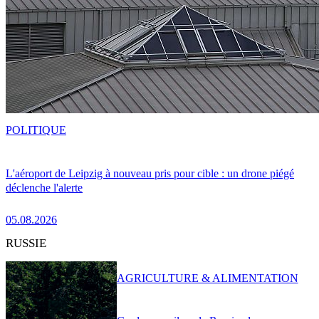
POLITIQUE
L'aéroport de Leipzig à nouveau pris pour cible : un drone piégé
déclenche l'alerte
05.08.2026
RUSSIE
AGRICULTURE & ALIMENTATION