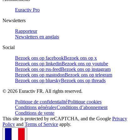
Euractiv Pro
Newsletters
Rapporteur
Newsletters en anglais
Social
Bezoek ons op facebook
Bezoek ons op x
Bezoek ons op linkedin
Bezoek ons op youtube
Bezoek ons op rss-feed
Bezoek ons op instagram
Bezoek ons op mastodon
Bezoek ons op telegram
Bezoek ons op bluesky
Bezoek ons op threads
©
2026
Euractiv FR. All rights reserved.
Politique de confidentialité
Politique cookies
Conditions générales
Conditions d’abonnement
Conditions de vente
This site is protected by reCAPTCHA, and the Google
Privacy
Policy
and
Terms of Service
apply.