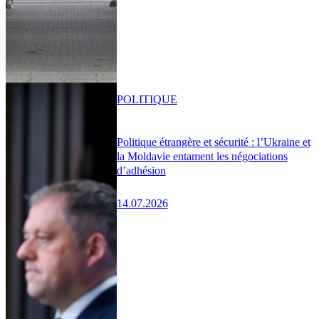
POLITIQUE
Politique étrangère et sécurité : l’Ukraine et
la Moldavie entament les négociations
d’adhésion
14.07.2026