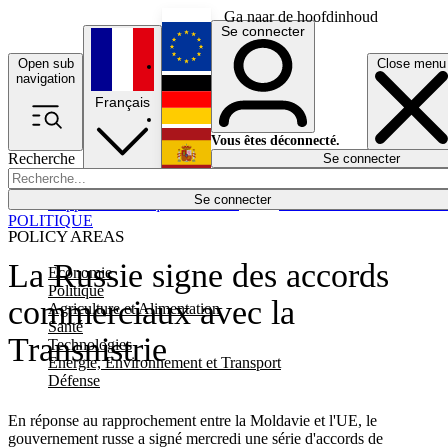
Ga naar de hoofdinhoud
Se connecter
Open sub
Close menu
English
navigation
Français
Deutsch
Vous êtes déconnecté.
Recherche
Se connecter
Español
Lumières éteintes
Se connecter
Rapporteur
Politique
Économie
Newsletters
Evénements
Em
POLITIQUE
POLICY AREAS
La Russie signe des accords
Economie
Politique
commerciaux avec la
Agriculture et Alimentation
Santé
Transnistrie
Technologies
Energie, Environnement et Transport
Défense
En réponse au rapprochement entre la Moldavie et l'UE, le
gouvernement russe a signé mercredi une série d'accords de