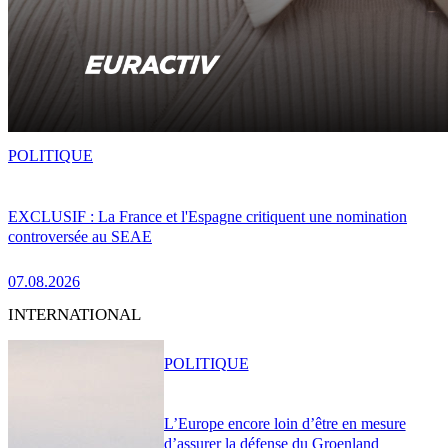
POLITIQUE
EXCLUSIF : La France et l'Espagne critiquent une nomination
controversée au SEAE
07.08.2026
INTERNATIONAL
POLITIQUE
L’Europe encore loin d’être en mesure
d’assurer la défense du Groenland