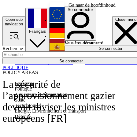
Ga naar de hoofdinhoud
Se connecter
Open sub
Close menu
English
navigation
Français
Deutsch
Vous êtes déconnecté.
Recherche
Se connecter
Español
Lumières éteintes
Se connecter
Rapporteur
Politique
Économie
Newsletters
Evénements
Em
POLITIQUE
POLICY AREAS
La sécurité de
Economie
Politique
l’approvisionnement gazier
Agriculture et Alimentation
Santé
devrait diviser les ministres
Technologies
Energie, Environnement et Transport
européens [FR]
Défense