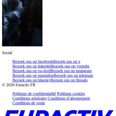
Social
Bezoek ons op facebook
Bezoek ons op x
Bezoek ons op linkedin
Bezoek ons op youtube
Bezoek ons op rss-feed
Bezoek ons op instagram
Bezoek ons op mastodon
Bezoek ons op telegram
Bezoek ons op bluesky
Bezoek ons op threads
©
2026
Euractiv FR
Politique de confidentialité
Politique cookies
Conditions générales
Conditions d’abonnement
Conditions de vente