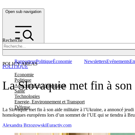
Open sub navigation
Recherche
Rapporteur
Politique
Économie
Newsletters
Evénements
Em
POLICY AREAS
POLITIQUE
Economie
Politique
La Slovaquie met fin à son 
Agriculture et Alimentation
Santé
Technologies
Energie, Environnement et Transport
Défense
La Slovaquie met fin à son aide militaire à l’Ukraine, a annoncé jeudi
homologues européens lors d’un sommet de l’UE qui se tiendra à Bruxe
Alexandra Brzozowski
Euractiv.com