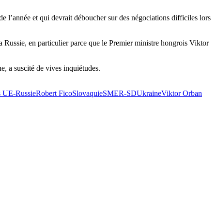
de l’année et qui devrait déboucher sur des négociations difficiles lors
 Russie, en particulier parce que le Premier ministre hongrois Viktor
, a suscité de vives inquiétudes.
ns UE-Russie
Robert Fico
Slovaquie
SMER-SD
Ukraine
Viktor Orban