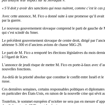
pas analysé leur impact sur la Slovaquie ».
« S’il doit y avoir des sanctions qui nous nuiront, comme c’est le cas 
Avec cette annonce, M. Fico a donné suite à une promesse qu’il avait f
par la guerre.
Le nouveau gouvernement slovaque comprend le parti de gauche de M. F
qui s’est scindé du Smer.
Le précédent gouvernement slovaque de centre droit, dirigé par l’anc
aérienne S-300 et d’anciens avions de chasse MiG-29.
Le parti de M. Fico a remporté les élections législatives du mois dernie
à l’égard de Kiev.
L’annonce de jeudi risque de mettre M. Fico en porte-à-faux avec d’aut
nouvelles fonctions.
Au-delà de la priorité absolue que constitue le conflit entre Israël et
russe.
Ces dernières semaines, certains responsables politiques et diplomates
en particulier des États-Unis, en raison de la nouvelle crise qui sévit
Toutefois, le sommet européen d’octobre ne sera pas en mesure d’appro