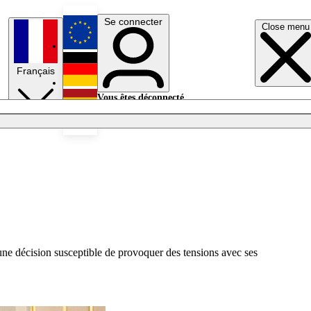
Se connecter
Close menu
English
Français
Deutsch
Vous êtes déconnecté.
Se connecter
Español
Lumières éteintes
 une décision susceptible de provoquer des tensions avec ses