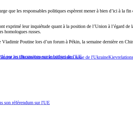
rge que les responsables politiques espèrent mener à bien d’ici à la fin 
 exprimé leur inquiétude quant à la position de l’Union à l’égard de la
urs homologues russes.
Vladimir Poutine lors d’un forum à Pékin, la semaine dernière en Chine
rdé par les discussions sur le budget de l’UE
Guerre en Ukraine
International
Invasion russe de l'Ukraine
Kiev
relatio
s son référendum sur l'UE