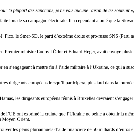
pour la plupart des sanctions, je ne vois aucune raison de les soutenir »
aite lors de sa campagne électorale. Il a cependant ajouté que la Slovaq
ico, le Smer-SD, le parti d’extrême droite et pro-russe SNS (Parti na
ien Premier ministre Ľudovít Ódor et Eduard Heger, avait envoyé plusi
r en s’engageant à mettre fin à l’aide militaire à l’Ukraine, ce qui a su
res dirigeants européens lorsqu’il participera, plus tard dans la journ
 le Hamas, les dirigeants européens réunis à Bruxelles devraient s’engage
 de l’UE ont exprimé la crainte que l’Ukraine ne peine à obtenir la même
 au Moyen-Orient.
uver les plans pluriannuels d’aide financière de 50 milliards d’euros e