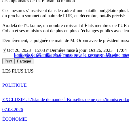
des diplomates de l’UE avant la réunion.
Ces mesures s’inscrivent dans le cadre d’une bataille budgétaire plus la
du prochain sommet ordinaire de l’UE, en décembre, ont-ils précisé.
Au-delà de l’Ukraine, un nombre croissant d’États membres de l’UE ont
Orban et ses ministres ont de plus en plus d’échanges publics avec le
Dernièrement, la poignée de main de M. Orban avec le président russe 
Oct 26, 2023 - 15:03
Dernière mise à jour: Oct 26, 2023 - 17:04
Le fonds de 20 milliards d’euros pour la guerre en Ukraine reta
Politique
Aide militaire
aide militaire à l'Ukraine
Bratislava
Chine
Print
Partager
LES PLUS LUS
POLITIQUE
EXCLUSIF : L'Islande demande à Bruxelles de ne pas s'immiscer dan
07.08.2026
ÉCONOMIE