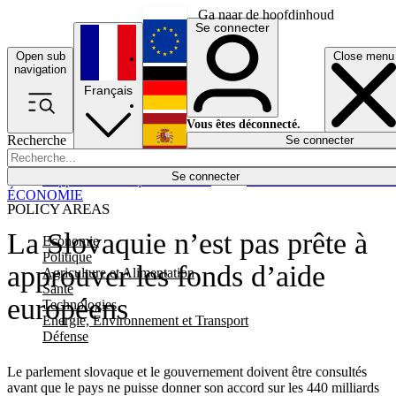
Ga naar de hoofdinhoud
Se connecter
Open sub
Close menu
English
navigation
Français
Deutsch
Vous êtes déconnecté.
Recherche
Se connecter
Español
Lumières éteintes
Se connecter
Rapporteur
Politique
Économie
Newsletters
Evénements
Em
ÉCONOMIE
POLICY AREAS
La Slovaquie n’est pas prête à
Economie
Politique
approuver les fonds d’aide
Agriculture et Alimentation
Santé
européens
Technologies
Energie, Environnement et Transport
Défense
Le parlement slovaque et le gouvernement doivent être consultés
avant que le pays ne puisse donner son accord sur les 440 milliards