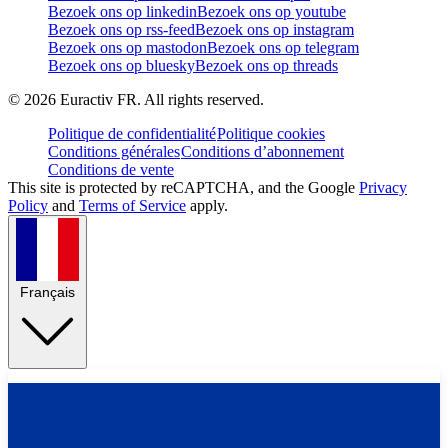
Bezoek ons op linkedin
Bezoek ons op youtube
Bezoek ons op rss-feed
Bezoek ons op instagram
Bezoek ons op mastodon
Bezoek ons op telegram
Bezoek ons op bluesky
Bezoek ons op threads
©
2026
Euractiv FR. All rights reserved.
Politique de confidentialité
Politique cookies
Conditions générales
Conditions d’abonnement
Conditions de vente
This site is protected by reCAPTCHA, and the Google
Privacy
Policy
and
Terms of Service
apply.
Français