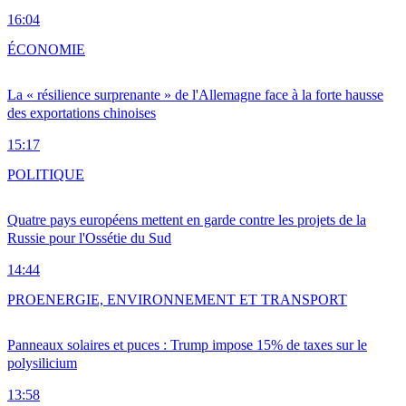
16:04
ÉCONOMIE
La « résilience surprenante » de l'Allemagne face à la forte hausse
des exportations chinoises
15:17
POLITIQUE
Quatre pays européens mettent en garde contre les projets de la
Russie pour l'Ossétie du Sud
14:44
PRO
ENERGIE, ENVIRONNEMENT ET TRANSPORT
Panneaux solaires et puces : Trump impose 15% de taxes sur le
polysilicium
13:58