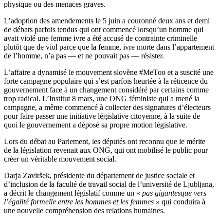
physique ou des menaces graves.
L’adoption des amendements le 5 juin a couronné deux ans et demi
de débats parfois tendus qui ont commencé lorsqu’un homme qui
avait violé une femme ivre a été accusé de contrainte criminelle
plutôt que de viol parce que la femme, ivre morte dans l’appartement
de l’homme, n’a pas — et ne pouvait pas — résister.
L’affaire a dynamisé le mouvement slovène #MeToo et a suscité une
forte campagne populaire qui s’est parfois heurtée à la réticence du
gouvernement face à un changement considéré par certains comme
trop radical. L’Institut 8 mars, une ONG féministe qui a mené la
campagne, a même commencé à collecter des signatures d’électeurs
pour faire passer une initiative législative citoyenne, à la suite de
quoi le gouvernement a déposé sa propre motion législative.
Lors du débat au Parlement, les députés ont reconnu que le mérite
de la législation revenait aux ONG, qui ont mobilisé le public pour
créer un véritable mouvement social.
Darja Zaviršek, présidente du département de justice sociale et
d’inclusion de la faculté de travail social de l’université de Ljubljana,
a décrit le changement législatif comme un «
pas gigantesque vers
l’égalité formelle entre les hommes et les femmes »
qui conduira à
une nouvelle compréhension des relations humaines.