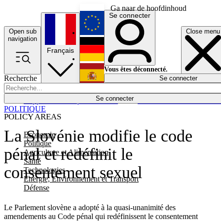
Ga naar de hoofdinhoud
Se connecter
Open sub
Close menu
English
navigation
Français
Deutsch
Vous êtes déconnecté.
Recherche
Se connecter
Español
Lumières éteintes
Se connecter
Rapporteur
Politique
Économie
Newsletters
Evénements
Em
POLITIQUE
POLICY AREAS
La Slovénie modifie le code
Economie
Politique
pénal et redéfinit le
Agriculture et Alimentation
Santé
consentement sexuel
Technologies
Energie, Environnement et Transport
Défense
Le Parlement slovène a adopté à la quasi-unanimité des
amendements au Code pénal qui redéfinissent le consentement