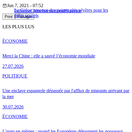
Jun 7, 2021 - 07:52
La Grèce annonce des peines plus sévères pour les
Politique
Chine
International
Slovénie
délits sexuels
Print
Partager
LES PLUS LUS
ÉCONOMIE
Merci la Chine : elle a sauvé l’économie mondiale
27.07.2026
POLITIQUE
Une enclave espagnole dépassée par l'afflux de migrants arrivant par
la mer
30.07.2026
ÉCONOMIE
L’euro en mèmes : quand les Européens détournent les nouveaux