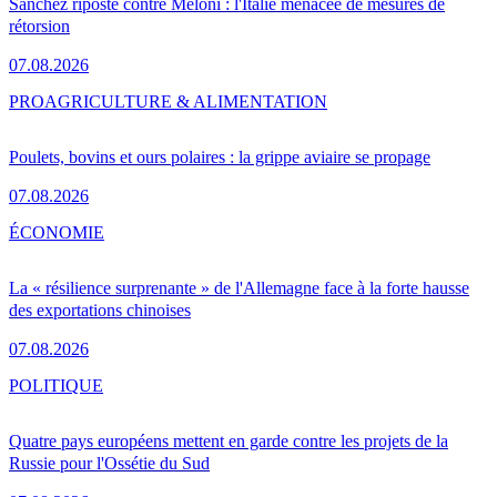
Sánchez riposte contre Meloni : l'Italie menacée de mesures de
rétorsion
07.08.2026
PRO
AGRICULTURE & ALIMENTATION
Poulets, bovins et ours polaires : la grippe aviaire se propage
07.08.2026
ÉCONOMIE
La « résilience surprenante » de l'Allemagne face à la forte hausse
des exportations chinoises
07.08.2026
POLITIQUE
Quatre pays européens mettent en garde contre les projets de la
Russie pour l'Ossétie du Sud