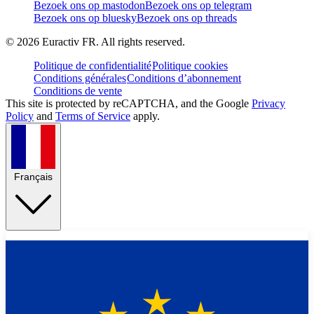
Bezoek ons op mastodon
Bezoek ons op telegram
Bezoek ons op bluesky
Bezoek ons op threads
©
2026
Euractiv FR. All rights reserved.
Politique de confidentialité
Politique cookies
Conditions générales
Conditions d’abonnement
Conditions de vente
This site is protected by reCAPTCHA, and the Google
Privacy
Policy
and
Terms of Service
apply.
Français