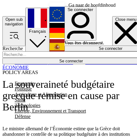
Ga naar de hoofdinhoud
Se connecter
Open sub
Close menu
English
navigation
Français
Deutsch
Vous êtes déconnecté.
Recherche
Se connecter
Español
Lumières éteintes
Se connecter
Rapporteur
Politique
Économie
Newsletters
Evénements
Em
ÉCONOMIE
POLICY AREAS
La souveraineté budgétaire
Economie
Politique
grecque remise en cause par
Agriculture et Alimentation
Santé
Berlin
Technologies
Energie, Environnement et Transport
Défense
Le ministre allemand de l’Économie estime que la Grèce doit
abandonner le contrôle de sa politique budgétaire à des institutions