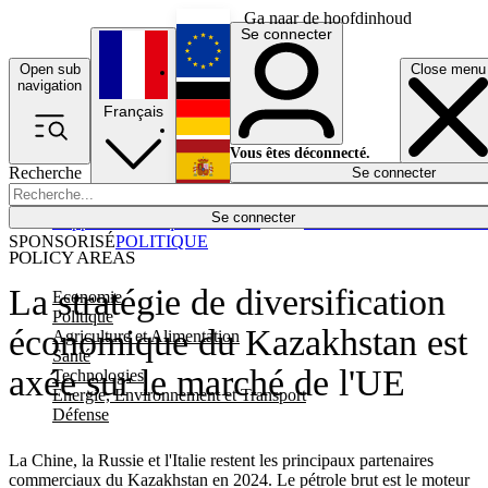
Ga naar de hoofdinhoud
Se connecter
Open sub
Close menu
English
navigation
Français
Deutsch
Vous êtes déconnecté.
Recherche
Se connecter
Español
Lumières éteintes
Se connecter
Rapporteur
Politique
Économie
Newsletters
Evénements
Em
SPONSORISÉ
POLITIQUE
POLICY AREAS
La stratégie de diversification
Economie
Politique
économique du Kazakhstan est
Agriculture et Alimentation
Santé
axée sur le marché de l'UE
Technologies
Energie, Environnement et Transport
Défense
La Chine, la Russie et l'Italie restent les principaux partenaires
commerciaux du Kazakhstan en 2024. Le pétrole brut est le moteur