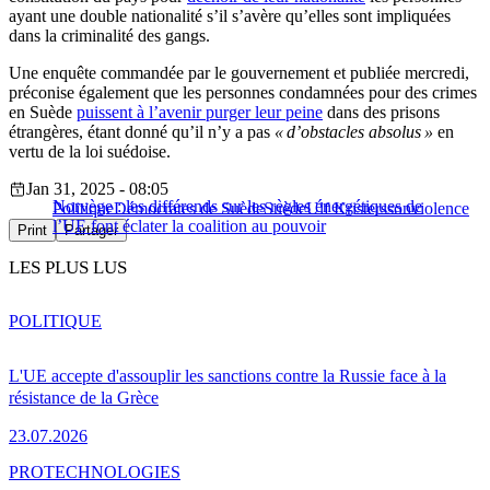
ayant une double nationalité s’il s’avère qu’elles sont impliquées
dans la criminalité des gangs.
Une enquête commandée par le gouvernement et publiée mercredi,
préconise également que les personnes condamnées pour des crimes
en Suède
puissent à l’avenir purger leur peine
dans des prisons
étrangères, étant donné qu’il n’y a pas
« d’obstacles absolus »
en
vertu de la loi suédoise.
Jan 31, 2025 - 08:05
Norvège : les différends sur les règles énergétiques de
Politique
Démocrates de Suède
Suède
Ulf Kristersson
violence
l’UE font éclater la coalition au pouvoir
Print
Partager
LES PLUS LUS
POLITIQUE
L'UE accepte d'assouplir les sanctions contre la Russie face à la
résistance de la Grèce
23.07.2026
PRO
TECHNOLOGIES