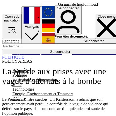
Ga naar de hoofdinhoud
Se connecter
Open sub
Close menu
English
navigation
Français
Deutsch
Vous êtes déconnecté.
Recherche
Se connecter
Español
Lumières éteintes
Se connecter
Rapporteur
Politique
Économie
Newsletters
Evénements
Em
POLITIQUE
POLICY AREAS
La Suède aux prises avec une
Economie
Politique
vague d'attentats à la bombe
Agriculture et Alimentation
Santé
Technologies
Energie, Environnement et Transport
Défense
Le Premier ministre suédois, Ulf Kristersson, a admis que son
gouvernement avait perdu le contrôle de la vague de violence qui
déferle sur le pays, dans un contexte d’inquiétude croissante de
l’opinion publique.