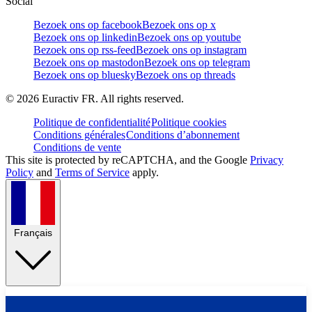
Social
Bezoek ons op facebook
Bezoek ons op x
Bezoek ons op linkedin
Bezoek ons op youtube
Bezoek ons op rss-feed
Bezoek ons op instagram
Bezoek ons op mastodon
Bezoek ons op telegram
Bezoek ons op bluesky
Bezoek ons op threads
©
2026
Euractiv FR. All rights reserved.
Politique de confidentialité
Politique cookies
Conditions générales
Conditions d’abonnement
Conditions de vente
This site is protected by reCAPTCHA, and the Google
Privacy
Policy
and
Terms of Service
apply.
Français