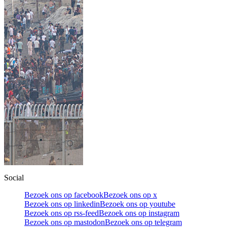
Social
Bezoek ons op facebook
Bezoek ons op x
Bezoek ons op linkedin
Bezoek ons op youtube
Bezoek ons op rss-feed
Bezoek ons op instagram
Bezoek ons op mastodon
Bezoek ons op telegram