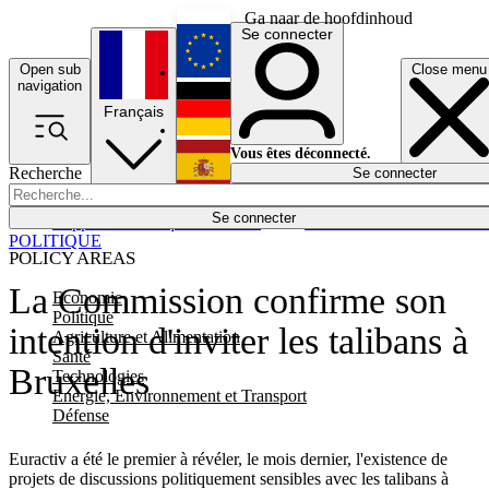
Ga naar de hoofdinhoud
Se connecter
Open sub
Close menu
English
navigation
Français
Deutsch
Vous êtes déconnecté.
Recherche
Se connecter
Español
Lumières éteintes
Se connecter
Rapporteur
Politique
Économie
Newsletters
Evénements
Em
POLITIQUE
POLICY AREAS
La Commission confirme son
Economie
Politique
intention d'inviter les talibans à
Agriculture et Alimentation
Santé
Bruxelles
Technologies
Energie, Environnement et Transport
Défense
Euractiv a été le premier à révéler, le mois dernier, l'existence de
projets de discussions politiquement sensibles avec les talibans à