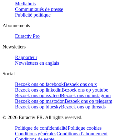
Mediahuis
Communiqués de presse
Publicité politique
Abonnements
Euractiv Pro
Newsletters
Rapporteur
Newsletters en anglais
Social
Bezoek ons op facebook
Bezoek ons op x
Bezoek ons op linkedin
Bezoek ons op youtube
Bezoek ons op rss-feed
Bezoek ons op instagram
Bezoek ons op mastodon
Bezoek ons op telegram
Bezoek ons op bluesky
Bezoek ons op threads
©
2026
Euractiv FR. All rights reserved.
Politique de confidentialité
Politique cookies
Conditions générales
Conditions d’abonnement
Conditions de vente