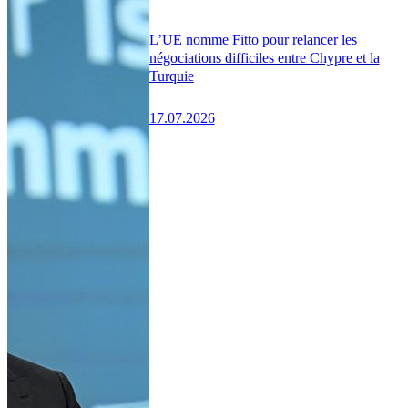
L’UE nomme Fitto pour relancer les
négociations difficiles entre Chypre et la
Turquie
17.07.2026