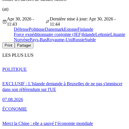
(at)
Apr 30, 2026 -
Dernière mise à jour: Apr 30, 2026 -
11:43
11:44
Défense
Politique
Danemark
Estonie
Finlande
Force expéditionnaire conjointe (JEF)
Islande
Lettonie
Lituanie
Norvège
Pays-Bas
Royaume-Uni
Russie
Suède
Print
Partager
LES PLUS LUS
POLITIQUE
EXCLUSIF : L'Islande demande à Bruxelles de ne pas s'immiscer
dans son référendum sur l'UE
07.08.2026
ÉCONOMIE
Merci la Chine : elle a sauvé l’économie mondiale