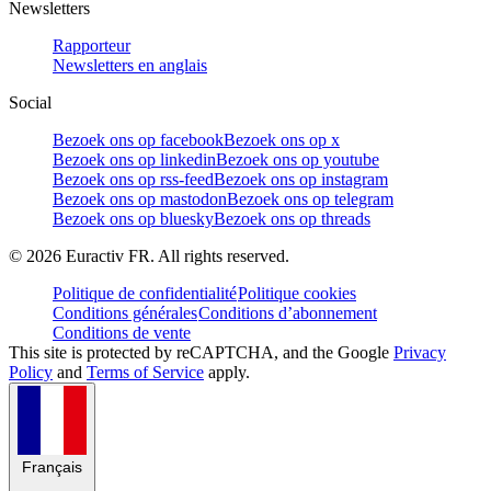
Newsletters
Rapporteur
Newsletters en anglais
Social
Bezoek ons op facebook
Bezoek ons op x
Bezoek ons op linkedin
Bezoek ons op youtube
Bezoek ons op rss-feed
Bezoek ons op instagram
Bezoek ons op mastodon
Bezoek ons op telegram
Bezoek ons op bluesky
Bezoek ons op threads
©
2026
Euractiv FR. All rights reserved.
Politique de confidentialité
Politique cookies
Conditions générales
Conditions d’abonnement
Conditions de vente
This site is protected by reCAPTCHA, and the Google
Privacy
Policy
and
Terms of Service
apply.
Français