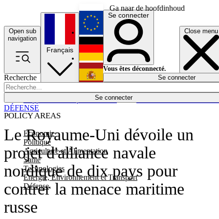
Ga naar de hoofdinhoud
Se connecter
Open sub
Close menu
English
navigation
Français
Deutsch
Vous êtes déconnecté.
Recherche
Se connecter
Español
Lumières éteintes
Se connecter
Rapporteur
Politique
Économie
Newsletters
Evénements
Em
DÉFENSE
POLICY AREAS
Le Royaume-Uni dévoile un
Economie
Politique
projet d'alliance navale
Agriculture et Alimentation
Santé
nordique de dix pays pour
Technologies
Energie, Environnement et Transport
contrer la menace maritime
Défense
russe