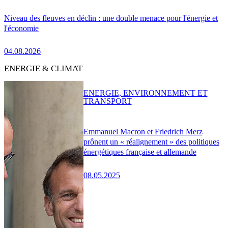
Niveau des fleuves en déclin : une double menace pour l'énergie et
l'économie
04.08.2026
ENERGIE & CLIMAT
ENERGIE, ENVIRONNEMENT ET
TRANSPORT
Emmanuel Macron et Friedrich Merz
prônent un « réalignement » des politiques
énergétiques française et allemande
08.05.2025