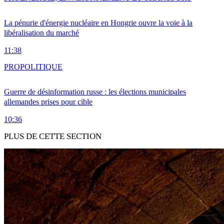
La pénurie d'énergie nucléaire en Hongrie ouvre la voie à la
libéralisation du marché
11:38
PRO
POLITIQUE
Guerre de désinformation russe : les élections municipales
allemandes prises pour cible
10:36
PLUS DE CETTE SECTION