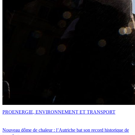
PRO
ENERGIE, ENVIRONNEMENT ET TRANSPORT
Nouveau dôme de chaleur : l’Autriche bat son record historique de