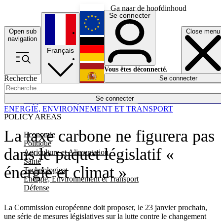
Ga naar de hoofdinhoud
Se connecter
Open sub
Close menu
English
navigation
Français
Deutsch
Vous êtes déconnecté.
Recherche
Se connecter
Español
Lumières éteintes
Se connecter
Rapporteur
Politique
Économie
Newsletters
Evénements
Em
ENERGIE, ENVIRONNEMENT ET TRANSPORT
POLICY AREAS
La taxe carbone ne figurera pas
Economie
Politique
dans le paquet législatif «
Agriculture et Alimentation
Santé
énergie et climat »
Technologies
Energie, Environnement et Transport
Défense
La Commission européenne doit proposer, le 23 janvier prochain,
une série de mesures législatives sur la lutte contre le changement