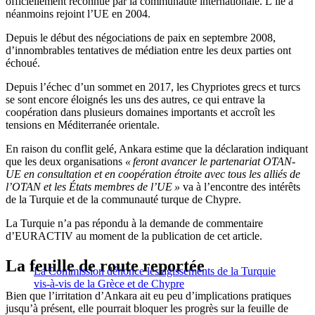
officiellement reconnue par la communauté internationale. L’île a
néanmoins rejoint l’UE en 2004.
Depuis le début des négociations de paix en septembre 2008,
d’innombrables tentatives de médiation entre les deux parties ont
échoué.
Depuis l’échec d’un sommet en 2017, les Chypriotes grecs et turcs
se sont encore éloignés les uns des autres, ce qui entrave la
coopération dans plusieurs domaines importants et accroît les
tensions en Méditerranée orientale.
En raison du conflit gelé, Ankara estime que la déclaration indiquant
que les deux organisations
« feront avancer le partenariat OTAN-
UE en consultation et en coopération étroite avec tous les alliés de
l’OTAN et les États membres de l’UE »
va à l’encontre des intérêts
de la Turquie et de la communauté turque de Chypre.
La Turquie n’a pas répondu à la demande de commentaire
d’EURACTIV au moment de la publication de cet article.
La feuille de route reportée
La Commission dénonce les agissements de la Turquie
vis-à-vis de la Grèce et de Chypre
Bien que l’irritation d’Ankara ait eu peu d’implications pratiques
jusqu’à présent, elle pourrait bloquer les progrès sur la feuille de