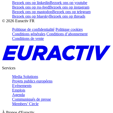
Bezoek ons op linkedin
Bezoek ons op youtube
Bezoek ons op rss-feed
Bezoek ons op instagram
Bezoek ons op mastodon
Bezoek ons op telegram
Bezoek ons op bluesky
Bezoek ons op threads
©
2026
Euractiv FR
Politique de confidentialité
Politique cookies
Conditions générales
Conditions d’abonnement
Conditions de vente
Services
Media Solutions
Projets publics européens
Evénements
Emplois
Agenda
Communiqués de presse
Members’ Circle
À Propos d'Euractiv