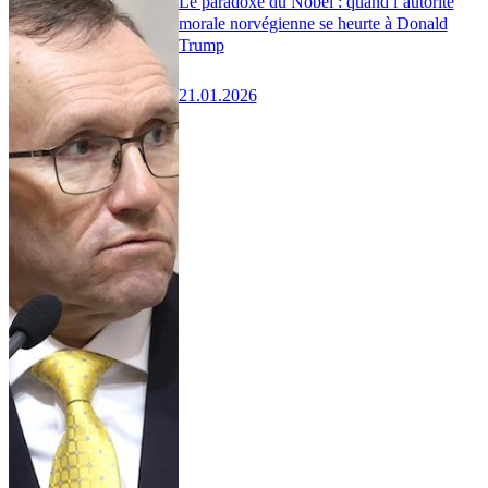
Le paradoxe du Nobel : quand l’autorité
morale norvégienne se heurte à Donald
Trump
21.01.2026