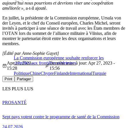
aujourd’hui nous pourrions et devrions viser une coopération
améliorée »,
a-t-il ajouté.
En juillet, la présidente de la Commission européenne, Ursula von
der Leyen, et le chef du Conseil européen, Charles Michel, seront
invités à participer à une séance de travail avec les États membres de
l’OTAN lors du sommet de l’alliance militaire à Vilnius, afin de
montrer le partenariat étroit entre les deux organisations et leurs
membres.
[Édité par Anne-Sophie Gayet]
La Commission européenne souhaite renforcer les
Apr 27, 2023 -
contrôles aux frontières extérieures
Dernière mise à jour: Apr 27, 2023 -
15:28
15:56
Politique
Chine
Chypre
Finlande
International
Turquie
Print
Partager
LES PLUS LUS
PRO
SANTÉ
Sept pays votent contre le programme de santé de la Commission
24.07.2026