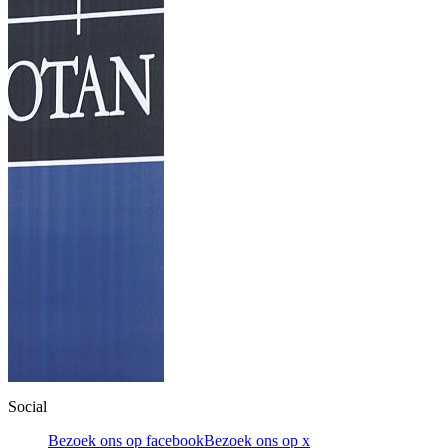
Social
Bezoek ons op facebook
Bezoek ons op x