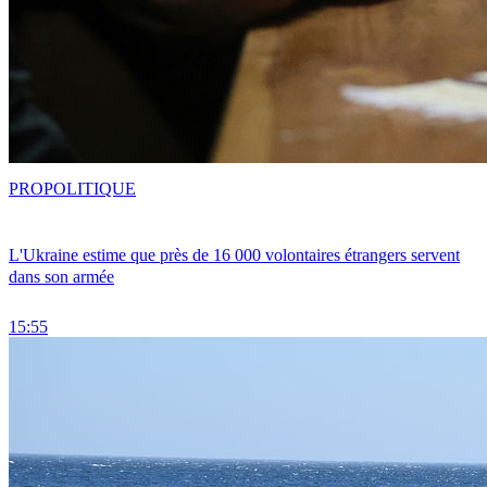
PRO
POLITIQUE
L'Ukraine estime que près de 16 000 volontaires étrangers servent
dans son armée
15:55