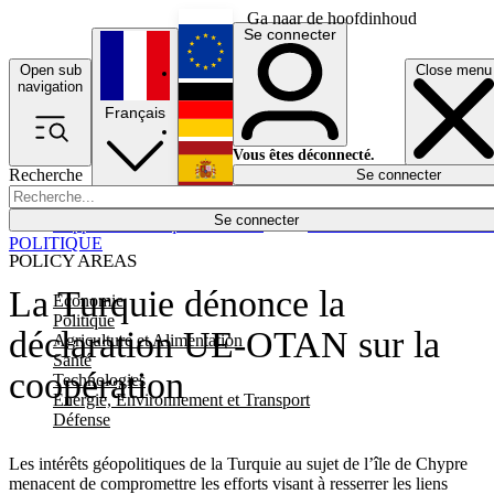
Ga naar de hoofdinhoud
Se connecter
Open sub
Close menu
English
navigation
Français
Deutsch
Vous êtes déconnecté.
Recherche
Se connecter
Español
Lumières éteintes
Se connecter
Rapporteur
Politique
Économie
Newsletters
Evénements
Em
POLITIQUE
POLICY AREAS
La Turquie dénonce la
Economie
Politique
déclaration UE-OTAN sur la
Agriculture et Alimentation
Santé
coopération
Technologies
Energie, Environnement et Transport
Défense
Les intérêts géopolitiques de la Turquie au sujet de l’île de Chypre
menacent de compromettre les efforts visant à resserrer les liens